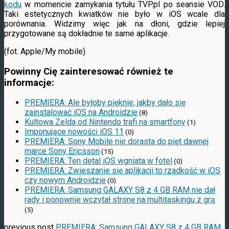
kodu
w momencie zamykania tytułu TVP.pl po seansie VOD.
Taki estetycznych kwiatków nie było w iOS wcale dla
porównania. Widzimy więc jak na dłoni, gdzie lepiej
przygotowane są dokładnie te same aplikacje.
(fot. Apple/My mobile)
Powinny Cię zainteresować również te
informacje:
PREMIERA: Ale byłoby pięknie, jakby dało się
zainstalować iOS na Androidzie
(8)
Kultowa Zelda od Nintendo trafi na smartfony
(1)
Imponujące nowości iOS 11
(0)
PREMIERA: Sony Mobile nie dorasta do pięt dawnej
marce Sony Ericsson
(15)
PREMIERA: Ten detal iOS wgniata w fotel
(0)
PREMIERA: Zwieszanie się aplikacji to rzadkość w iOS
czy nowym Androidzie
(0)
PREMIERA: Samsung GALAXY S8 z 4 GB RAM nie dał
rady i ponownie wczytał stronę na multitaskingu z grą
(5)
previous post
PREMIERA: Samsung GALAXY S8 z 4 GB RAM