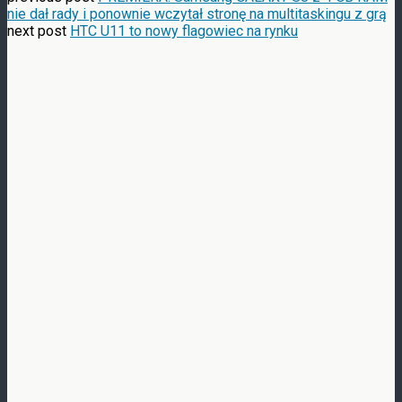
nie dał rady i ponownie wczytał stronę na multitaskingu z grą
next post
HTC U11 to nowy flagowiec na rynku