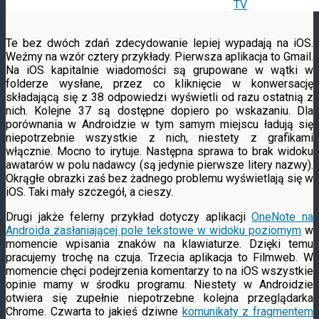
Te bez dwóch zdań zdecydowanie lepiej wypadają na iOS.
Weźmy na wzór cztery przykłady. Pierwsza aplikacja to Gmail.
Na iOS kapitalnie wiadomości są grupowane w wątki w
folderze wysłane, przez co kliknięcie w konwersację
składającą się z 38 odpowiedzi wyświetli od razu ostatnią z
nich. Kolejne 37 są dostępne dopiero po wskazaniu. Dla
porównania w Androidzie w tym samym miejscu ładują się
niepotrzebnie wszystkie z nich, niestety z grafikami
włącznie. Mocno to irytuje. Następna sprawa to brak widoku
awatarów w polu nadawcy (są jedynie pierwsze litery nazwy).
Okrągłe obrazki zaś bez żadnego problemu wyświetlają się w
iOS. Taki mały szczegół, a cieszy.
Drugi jakże felerny przykład dotyczy aplikacji
OneNote na
Androida zasłaniającej pole tekstowe w widoku poziomym
w
momencie wpisania znaków na klawiaturze. Dzięki temu
pracujemy trochę na czuja. Trzecia aplikacja to Filmweb. W
momencie chęci podejrzenia komentarzy to na iOS wszystkie
opinie mamy w środku programu. Niestety w Androidzie
otwiera się zupełnie niepotrzebne kolejna przeglądarka
Chrome. Czwarta to jakieś dziwne
komunikaty z fragmentem