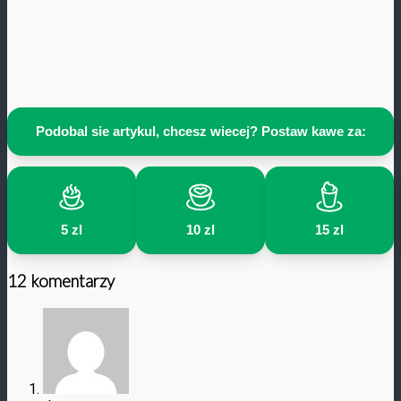
Podobal sie artykul, chcesz wiecej? Postaw kawe za:
5 zl
10 zl
15 zl
12 komentarzy