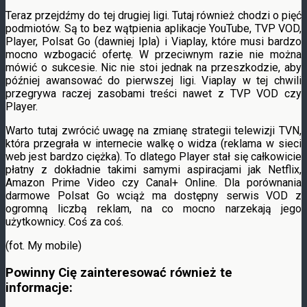
Teraz przejdźmy do tej drugiej ligi. Tutaj również chodzi o pięć
podmiotów. Są to bez wątpienia aplikacje YouTube, TVP VOD,
Player, Polsat Go (dawniej Ipla) i Viaplay, które musi bardzo
mocno wzbogacić ofertę. W przeciwnym razie nie można
mówić o sukcesie. Nic nie stoi jednak na przeszkodzie, aby
później awansować do pierwszej ligi. Viaplay w tej chwili
przegrywa raczej zasobami treści nawet z TVP VOD czy
Player.
Warto tutaj zwrócić uwagę na zmianę strategii telewizji TVN,
która przegrała w internecie walkę o widza (reklama w sieci
web jest bardzo ciężka). To dlatego Player stał się całkowicie
płatny z dokładnie takimi samymi aspiracjami jak Netflix,
Amazon Prime Video czy Canal+ Online. Dla porównania
darmowe Polsat Go wciąż ma dostępny serwis VOD z
ogromną liczbą reklam, na co mocno narzekają jego
użytkownicy. Coś za coś.
(fot. My mobile)
Powinny Cię zainteresować również te
informacje: