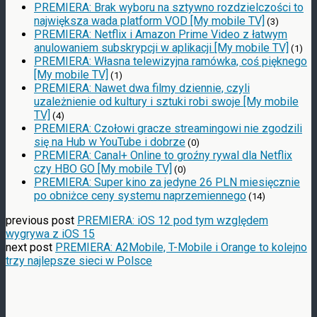
PREMIERA: Brak wyboru na sztywno rozdzielczości to
największa wada platform VOD [My mobile TV]
(3)
PREMIERA: Netflix i Amazon Prime Video z łatwym
anulowaniem subskrypcji w aplikacji [My mobile TV]
(1)
PREMIERA: Własna telewizyjna ramówka, coś pięknego
[My mobile TV]
(1)
PREMIERA: Nawet dwa filmy dziennie, czyli
uzależnienie od kultury i sztuki robi swoje [My mobile
TV]
(4)
PREMIERA: Czołowi gracze streamingowi nie zgodzili
się na Hub w YouTube i dobrze
(0)
PREMIERA: Canal+ Online to groźny rywal dla Netflix
czy HBO GO [My mobile TV]
(0)
PREMIERA: Super kino za jedyne 26 PLN miesięcznie
po obniżce ceny systemu naprzemiennego
(14)
previous post
PREMIERA: iOS 12 pod tym względem
wygrywa z iOS 15
next post
PREMIERA: A2Mobile, T-Mobile i Orange to kolejno
trzy najlepsze sieci w Polsce