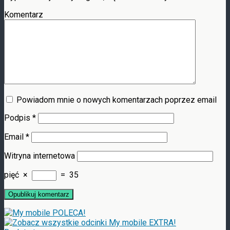
Komentarz
Powiadom mnie o nowych komentarzach poprzez email
Podpis
*
Email
*
Witryna internetowa
pięć
×
=
35