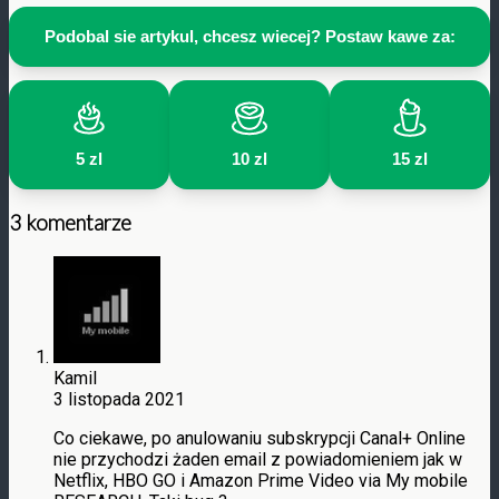
Podobal sie artykul, chcesz wiecej? Postaw kawe za:
5 zl
10 zl
15 zl
3 komentarze
Kamil
3 listopada 2021
Co ciekawe, po anulowaniu subskrypcji Canal+ Online
nie przychodzi żaden email z powiadomieniem jak w
Netflix, HBO GO i Amazon Prime Video via My mobile