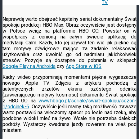
Naprawdę warto obejrzeć kapitalny serial dokumentalny Świat
spokoju produkcji HBO Max. Obraz oczywiście jest dostępny
w Polsce wciąż na platformie HBO GO. Powstał on w
współpracy z cenioną na całym świecie aplikacją do
medytacji Calm. Każdy, kto jej używał ten wie jak piękne są
tam motywy dźwiękowe mające za zadanie relaksować
użytkownika oraz uwolnić go od nadmiaru jakichkolwiek
stresów. Pozycje są dostępne do pobrania w sklepach
Google Play na Androida
czy
App Store w iOS
.
Kadry wideo przypominają momentami piękne wygaszacze
nowego Apple TV. Zdjęcia z artykułu pochodzą z
autentycznych zrzutów ekranu szóstego odcinka
(zawierającego motywy kosmosu) dokumentu Świat spokoju
z HBO GO na
www.hbogo.pl/seriale/swiat-spokoju/sezon-
1/odcinek-6
. Oczywiście jeśli mamy taką możliwość, zawsze
warto postawić na wieczorny spacer po lesie nad rzeką, aby
podobne widoki mieć na żywo. Wcale nie potrzeba dalekich
podróży. Wystarczy kwadrans jazdy rowerem na wieś pod
miastem.