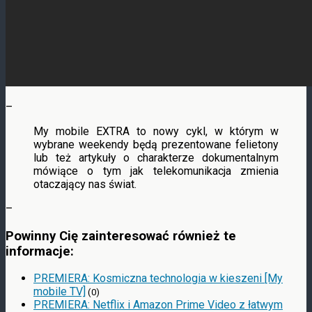
–
My mobile EXTRA to nowy cykl, w którym w
wybrane weekendy będą prezentowane felietony
lub też artykuły o charakterze dokumentalnym
mówiące o tym jak telekomunikacja zmienia
otaczający nas świat.
–
Powinny Cię zainteresować również te
informacje:
PREMIERA: Kosmiczna technologia w kieszeni [My
mobile TV]
(0)
PREMIERA: Netflix i Amazon Prime Video z łatwym