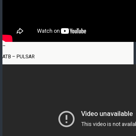
–
ATB – PULSAR