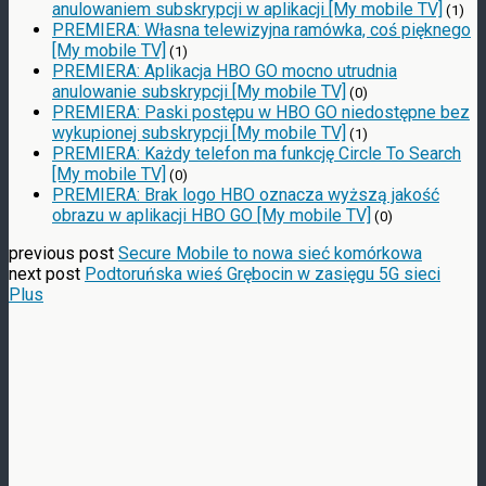
anulowaniem subskrypcji w aplikacji [My mobile TV]
(1)
PREMIERA: Własna telewizyjna ramówka, coś pięknego
[My mobile TV]
(1)
PREMIERA: Aplikacja HBO GO mocno utrudnia
anulowanie subskrypcji [My mobile TV]
(0)
PREMIERA: Paski postępu w HBO GO niedostępne bez
wykupionej subskrypcji [My mobile TV]
(1)
PREMIERA: Każdy telefon ma funkcję Circle To Search
[My mobile TV]
(0)
PREMIERA: Brak logo HBO oznacza wyższą jakość
obrazu w aplikacji HBO GO [My mobile TV]
(0)
previous post
Secure Mobile to nowa sieć komórkowa
next post
Podtoruńska wieś Grębocin w zasięgu 5G sieci
Plus