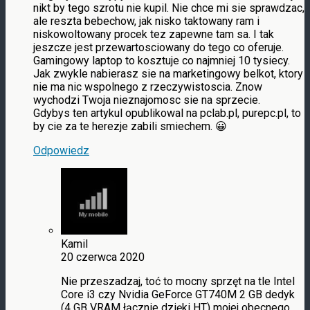
nikt by tego szrotu nie kupil. Nie chce mi sie sprawdzac,
ale reszta bebechow, jak nisko taktowany ram i
niskowoltowany procek tez zapewne tam sa. I tak
jeszcze jest przewartosciowany do tego co oferuje.
Gamingowy laptop to kosztuje co najmniej 10 tysiecy.
Jak zwykle nabierasz sie na marketingowy belkot, ktory
nie ma nic wspolnego z rzeczywistoscia. Znow
wychodzi Twoja nieznajomosc sie na sprzecie.
Gdybys ten artykul opublikowal na pclab.pl, purepc.pl, to
by cie za te herezje zabili smiechem. 😀
Odpowiedz
Kamil
20 czerwca 2020
Nie przeszadzaj, toć to mocny sprzęt na tle Intel
Core i3 czy Nvidia GeForce GT740M 2 GB dedyk
(4 GB VRAM łącznie dzięki HT) mojej obecnego