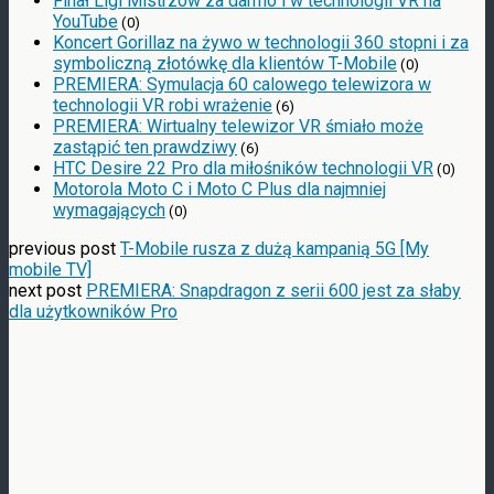
Finał Ligi Mistrzów za darmo i w technologii VR na
YouTube
(0)
Koncert Gorillaz na żywo w technologii 360 stopni i za
symboliczną złotówkę dla klientów T-Mobile
(0)
PREMIERA: Symulacja 60 calowego telewizora w
technologii VR robi wrażenie
(6)
PREMIERA: Wirtualny telewizor VR śmiało może
zastąpić ten prawdziwy
(6)
HTC Desire 22 Pro dla miłośników technologii VR
(0)
Motorola Moto C i Moto C Plus dla najmniej
wymagających
(0)
previous post
T-Mobile rusza z dużą kampanią 5G [My
mobile TV]
next post
PREMIERA: Snapdragon z serii 600 jest za słaby
dla użytkowników Pro