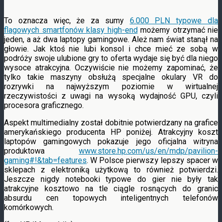
To oznacza więc, że za sumy
6.000 PLN typowe dla
flagowych smartfonów klasy high-end
możemy otrzymać nie
jeden, a aż dwa laptopy gamingowe. Ależ nam świat stanął na
głowie. Jak ktoś nie lubi konsol i chce mieć ze sobą w
podróży swoje ulubione gry to oferta wydaje się być dla niego
wysoce atrakcyjna. Oczywiście nie możemy zapominać, że
tylko takie maszyny obsłużą specjalne okulary VR do
rozrywki na najwyższym poziomie w wirtualnej
rzeczywistości z uwagi na wysoką wydajność GPU, czyli
procesora graficznego.
Aspekt multimedialny został dobitnie potwierdzany na grafice
amerykańskiego producenta HP poniżej. Atrakcyjny koszt
laptopów gamingowych pokazuje jego oficjalna witryna
produktowa
www.store.hp.com/us/en/mdp/pavilion-
gaming#!&tab=features
. W Polsce pierwszy lepszy spacer w
sklepach z elektroniką użytkową to również potwierdzi.
Jeszcze nigdy notebooki typowe do gier nie były tak
atrakcyjne kosztowo na tle ciągle rosnących do granic
absurdu cen topowych inteligentnych telefonów
komórkowych.