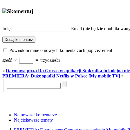
Skomentuj
Imię
Email (nie będzie opublikowan
Dodaj komentarz
Powiadom mnie o nowych komentarzach poprzez email
sześć
×
=
trzydzieści
«
Darmowa pizza Da Grasso w aplikacji Stokrotka to kolejna ni
PREMIERA: Duże spadki Netflix w Polsce [My mobile TV]
»
Najnowsze komentarze
Najciekawsze tematy
PREMIERA: Duży awans Orange w zestawieniu My mobil