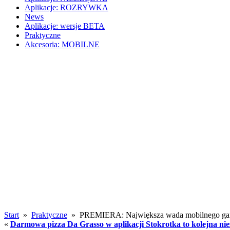
Aplikacje: ROZRYWKA
News
Aplikacje: wersje BETA
Praktyczne
Akcesoria: MOBILNE
Start
»
Praktyczne
» PREMIERA: Największa wada mobilnego ga
«
Darmowa pizza Da Grasso w aplikacji Stokrotka to kolejna ni