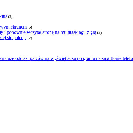
Plus
(3)
lowym ekranem
(5)
onownie wczytał stronę na multitaskingu z grą
(5)
j się palcują
(2)
ran duże odciski palców na wyświetlaczu po graniu na smartfonie telefo