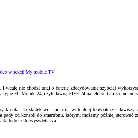
ę. I wcale nie chodzi tutaj o baterię zdecydowanie szybciej wykorzy
elacyjne FC Mobile 24, czyli dawną FIFE 24 na telefon bardzo mocno
y kropki. To skutek wciskania na wirtualnej klawiaturze klawiszy o
 pady od konsoli do smartfonu, którymi możemy później sterować za
afla lodu szkło wyświetlacza.