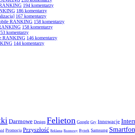
le RANKING
194 komentarzy
RANKING
186 komentarzy
lizacja]
167 komentarzy
 mobile RANKING
158 komentarzy
e RANKING
158 komentarzy
153 komentarzy
bile RANKING
146 komentarzy
ANKING
144 komentarzy
Felieton
ki
Inter
Darmowe
Innowacje
Design
Google
Gry
Smartfo
Przyszłość
Promocja
Samsung
aid
Rynek
Reklama
Rozmowy