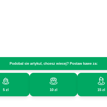
Podobal sie artykul, chcesz wiecej? Postaw kawe za:
5 zl
10 zl
15 zl