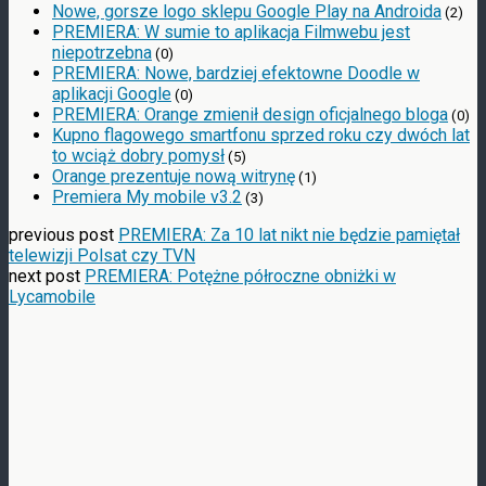
Nowe, gorsze logo sklepu Google Play na Androida
(2)
PREMIERA: W sumie to aplikacja Filmwebu jest
niepotrzebna
(0)
PREMIERA: Nowe, bardziej efektowne Doodle w
aplikacji Google
(0)
PREMIERA: Orange zmienił design oficjalnego bloga
(0)
Kupno flagowego smartfonu sprzed roku czy dwóch lat
to wciąż dobry pomysł
(5)
Orange prezentuje nową witrynę
(1)
Premiera My mobile v3.2
(3)
previous post
PREMIERA: Za 10 lat nikt nie będzie pamiętał
telewizji Polsat czy TVN
next post
PREMIERA: Potężne półroczne obniżki w
Lycamobile