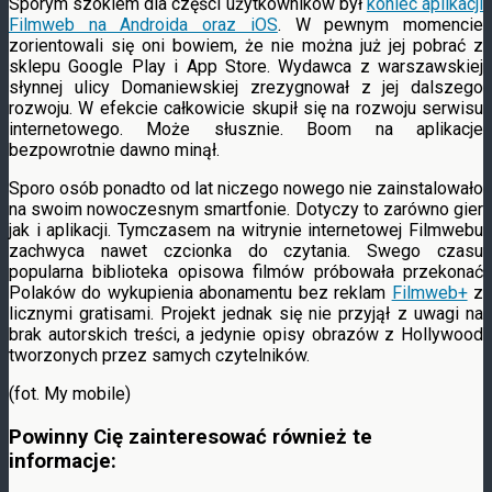
Sporym szokiem dla części użytkowników był
koniec aplikacji
Filmweb na Androida oraz iOS
. W pewnym momencie
zorientowali się oni bowiem, że nie można już jej pobrać z
sklepu Google Play i App Store. Wydawca z warszawskiej
słynnej ulicy Domaniewskiej zrezygnował z jej dalszego
rozwoju. W efekcie całkowicie skupił się na rozwoju serwisu
internetowego. Może słusznie. Boom na aplikacje
bezpowrotnie dawno minął.
Sporo osób ponadto od lat niczego nowego nie zainstalowało
na swoim nowoczesnym smartfonie. Dotyczy to zarówno gier
jak i aplikacji. Tymczasem na witrynie internetowej Filmwebu
zachwyca nawet czcionka do czytania. Swego czasu
popularna biblioteka opisowa filmów próbowała przekonać
Polaków do wykupienia abonamentu bez reklam
Filmweb+
z
licznymi gratisami. Projekt jednak się nie przyjął z uwagi na
brak autorskich treści, a jedynie opisy obrazów z Hollywood
tworzonych przez samych czytelników.
(fot. My mobile)
Powinny Cię zainteresować również te
informacje: