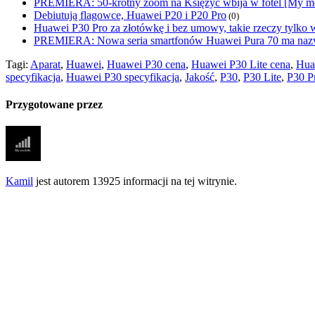
PREMIERA: 50-krotny zoom na Księżyc wbija w fotel [My m
Debiutują flagowce, Huawei P20 i P20 Pro
(0)
Huawei P30 Pro za złotówkę i bez umowy, takie rzeczy tylko w
PREMIERA: Nowa seria smartfonów Huawei Pura 70 ma nazwi
Tagi:
Aparat
,
Huawei
,
Huawei P30 cena
,
Huawei P30 Lite cena
,
Hua
specyfikacja
,
Huawei P30 specyfikacja
,
Jakość
,
P30
,
P30 Lite
,
P30 P
Przygotowane przez
Kamil
jest autorem 13925 informacji na tej witrynie.