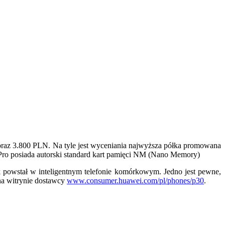
oraz 3.800 PLN. Na tyle jest wyceniania najwyższa półka promowana
Pro posiada autorski standard kart pamięci NM (Nano Memory)
k powstał w inteligentnym telefonie komórkowym. Jedno jest pewne,
na witrynie dostawcy
www.consumer.huawei.com/pl/phones/p30
.