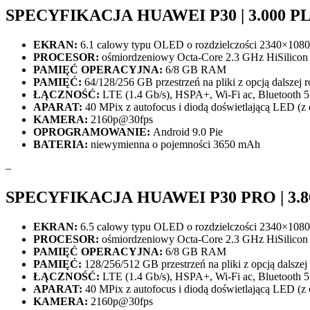
SPECYFIKACJA HUAWEI P30 | 3.000 P
EKRAN:
6.1 calowy typu OLED o rozdzielczości 2340×1080 
PROCESOR:
ośmiordzeniowy Octa-Core 2.3 GHz HiSilicon 
PAMIĘĆ OPERACYJNA:
6/8 GB RAM
PAMIĘĆ:
64/128/256 GB przestrzeń na pliki z opcją dalsz
ŁĄCZNOŚĆ:
LTE (1.4 Gb/s), HSPA+, Wi-Fi ac, Bluetooth 
APARAT:
40 MPix z autofocus i diodą doświetlającą LED (z
KAMERA:
2160p@30fps
OPROGRAMOWANIE:
Android 9.0 Pie
BATERIA:
niewymienna o pojemności 3650 mAh
–
SPECYFIKACJA HUAWEI P30 PRO | 3.8
EKRAN:
6.5 calowy typu OLED o rozdzielczości 2340×1080 
PROCESOR:
ośmiordzeniowy Octa-Core 2.3 GHz HiSilicon 
PAMIĘĆ OPERACYJNA:
6/8 GB RAM
PAMIĘĆ:
128/256/512 GB przestrzeń na pliki z opcją dals
ŁĄCZNOŚĆ:
LTE (1.4 Gb/s), HSPA+, Wi-Fi ac, Bluetooth 
APARAT:
40 MPix z autofocus i diodą doświetlającą LED (z
KAMERA:
2160p@30fps