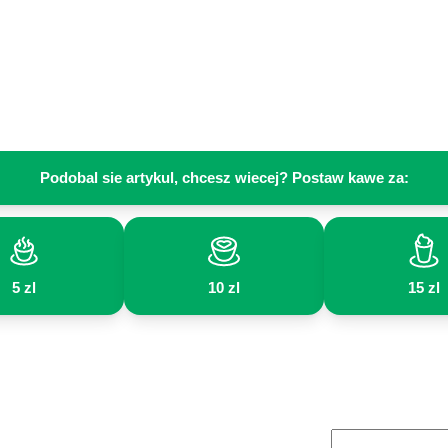
Podobal sie artykul, chcesz wiecej? Postaw kawe za:
5 zl
10 zl
15 zl