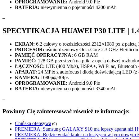
OPROGRAMOWANIE:
Android 9.0 Pie
BATERIA:
niewymienna o pojemności 4200 mAh
–
SPECYFIKACJA HUAWEI P30 LITE | 1.
EKRAN:
6.2 calowy o rozdzielczości 2312×1080 px z paletą
PROCESOR:
ośmiordzeniowy Octa-Core 2.3 GHz HiSilicon 
PAMIĘĆ OPERACYJNA:
6 GB RAM
PAMIĘĆ:
128 GB przestrzeń na pliki z opcją dalszej rozbu
ŁĄCZNOŚĆ:
LTE (400 Mb/s), HSPA+, Wi-Fi ac, Bluetooth
APARAT:
24 MPix z autofocus i diodą doświetlającą LED (z
KAMERA:
1080p@30fps
OPROGRAMOWANIE:
Android 9.0 Pie
BATERIA:
niewymienna o pojemności 3340 mAh
–
Powinny Cię zainteresować również te informacje:
Chińska ofensywa
(0)
PREMIERA: Samsung GALAXY S10 ma lepszy aparat niż Hu
PREMIERA: Będzie widać krater na księżycu w tym nowym 