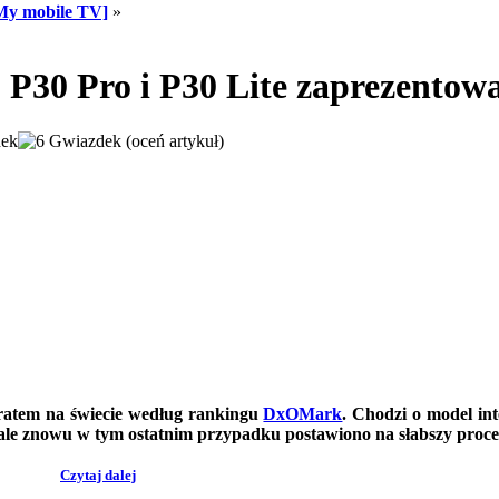
My mobile TV]
»
 P30 Pro i P30 Lite zaprezentow
(oceń artykuł)
aratem na świecie według rankingu
DxOMark
. Chodzi o model in
 ale znowu w tym ostatnim przypadku postawiono na słabszy proce
Czytaj dalej