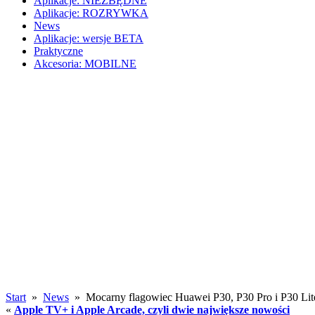
Aplikacje: NIEZBĘDNE
Aplikacje: ROZRYWKA
News
Aplikacje: wersje BETA
Praktyczne
Akcesoria: MOBILNE
Start
»
News
» Mocarny flagowiec Huawei P30, P30 Pro i P30 Lit
«
Apple TV+ i Apple Arcade, czyli dwie największe nowości