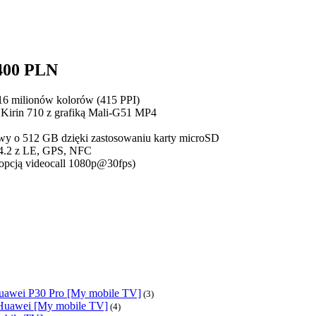
400 PLN
 16 milionów kolorów (415 PPI)
Kirin 710 z grafiką Mali-G51 MP4
dowy o 512 GB dzięki zastosowaniu karty microSD
 4.2 z LE, GPS, NFC
 opcją videocall 1080p@30fps)
awei P30 Pro [My mobile TV]
(3)
Huawei [My mobile TV]
(4)