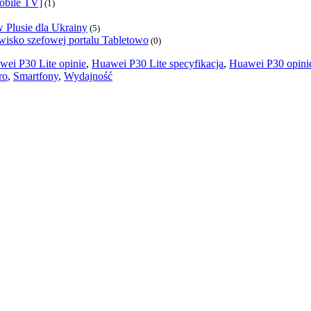
obile TV]
(1)
 Plusie dla Ukrainy
(5)
sko szefowej portalu Tabletowo
(0)
wei P30 Lite opinie
,
Huawei P30 Lite specyfikacja
,
Huawei P30 opini
ro
,
Smartfony
,
Wydajność