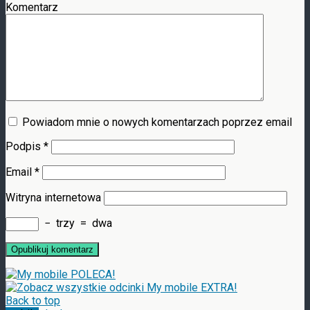
Komentarz
Powiadom mnie o nowych komentarzach poprzez email
Podpis
*
Email
*
Witryna internetowa
−
trzy
=
dwa
Back to top