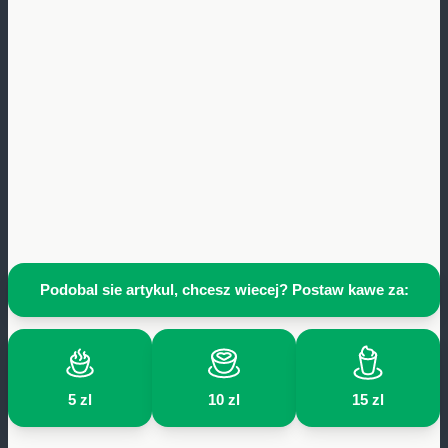
Podobal sie artykul, chcesz wiecej? Postaw kawe za:
5 zl
10 zl
15 zl