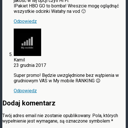
jakość w tej opcji czyli Hi Fi.
lPakiet HBO GO to bomba! Wreszcie mogę oglądnąć
wszystkie odcinki Watahy na vod 🙂
Odpowiedz
Kamil
23 grudnia 2017
Super promo! Będzie uwzględnione bez wątpienia w
grudniowym VAS w My mobile RANKING 😉
Odpowiedz
Dodaj komentarz
Twój adres email nie zostanie opublikowany.
Pola, których
wypełnienie jest wymagane, są oznaczone symbolem
*