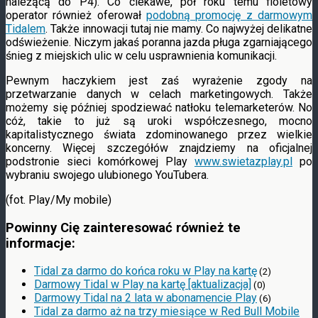
należącą do P4). Co ciekawe, pół roku temu fioletowy
operator również oferował
podobną promocję z darmowym
Tidalem
. Także innowacji tutaj nie mamy. Co najwyżej delikatne
odświeżenie. Niczym jakaś poranna jazda pługa zgarniającego
śnieg z miejskich ulic w celu usprawnienia komunikacji.
Pewnym haczykiem jest zaś wyrażenie zgody na
przetwarzanie danych w celach marketingowych. Także
możemy się później spodziewać natłoku telemarketerów. No
cóż, takie to już są uroki współczesnego, mocno
kapitalistycznego świata zdominowanego przez wielkie
koncerny. Więcej szczegółów znajdziemy na oficjalnej
podstronie sieci komórkowej Play
www.swietazplay.pl
po
wybraniu swojego ulubionego YouTubera.
(fot. Play/My mobile)
Powinny Cię zainteresować również te
informacje:
Tidal za darmo do końca roku w Play na kartę
(2)
Darmowy Tidal w Play na kartę [aktualizacja]
(0)
Darmowy Tidal na 2 lata w abonamencie Play
(6)
Tidal za darmo aż na trzy miesiące w Red Bull Mobile