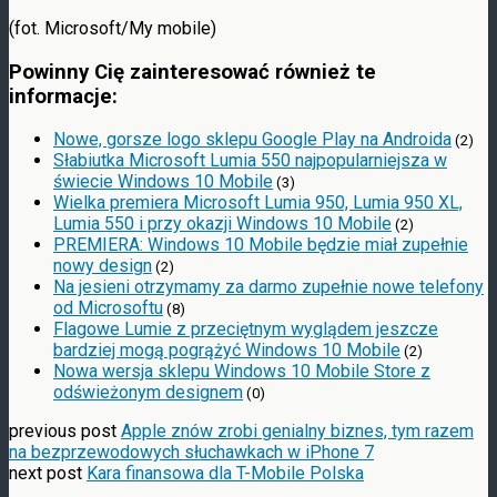
(fot. Microsoft/My mobile)
Powinny Cię zainteresować również te
informacje:
Nowe, gorsze logo sklepu Google Play na Androida
(2)
Słabiutka Microsoft Lumia 550 najpopularniejsza w
świecie Windows 10 Mobile
(3)
Wielka premiera Microsoft Lumia 950, Lumia 950 XL,
Lumia 550 i przy okazji Windows 10 Mobile
(2)
PREMIERA: Windows 10 Mobile będzie miał zupełnie
nowy design
(2)
Na jesieni otrzymamy za darmo zupełnie nowe telefony
od Microsoftu
(8)
Flagowe Lumie z przeciętnym wyglądem jeszcze
bardziej mogą pogrążyć Windows 10 Mobile
(2)
Nowa wersja sklepu Windows 10 Mobile Store z
odświeżonym designem
(0)
previous post
Apple znów zrobi genialny biznes, tym razem
na bezprzewodowych słuchawkach w iPhone 7
next post
Kara finansowa dla T-Mobile Polska