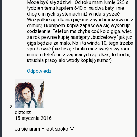
Może byś się zdziwił. Od roku mam lumię 625 a
tydzień temu kupiłem 640 xl na dwa baty i nie
chcę o innych systemach niż winda słyszeć.
Wszystkie spotkania pięknie zsynchronizowane z
chmurą i kompem, kopia zapasowa się wykonuje
codziennie. Telefon ma chyba coś koło giga, więc
za rok pewnie kupię następny „budżetowy” jak już
giga będzie za mało. No i ta winda 10, tego trzeba
spróbować (nie licząc braku możliwości wyboru
numeru telefonu z zapisanych spotkań, to trochę
utrudnia pracę, ale wtedy kopiuję numer).
Odpowiedz
diztonz
15 stycznia 2016
Ja się jaram – jest spoko 🙂