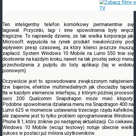
Ten inteligentny telefon komórkowy permanentnie się
lagował. Przycinki, lagi i inne spowolnienia były wręcz
tragiczne. To naprawdę dziwne, że tak wielka korporacja jak
Microsoft wypuściła na rynek produkt nieukończony pod
wpływem presji czasowej, za który klienci jeszcze muszą
zapłacić. System Windows 10 Mobile na Lumii 550 tnie się
dosłownie na każdym kroku, nawet na tak prostej sekcji menu
przechodzenia z pulpitu do listy aplikacji (tej w widoku
pionowym).
Oczywiście jest to spowodowane zwiększonym natężeniem
tzw. bajerów, efektów multimedialnych jak chociażby tapeta
tła w każdym elemencie interfejsu, z którym później procesor
serii 200 Qualcomm Snapdragon może mieć kłopoty.
Podobne spowolnienia działania menu ma Snapdragon 400 na
Lumii 625 w momencie ustawienia trzeciego rzędu kafelków,
ale zapewne jest to tylko problem oprogramowania Windows
Phone 8.1, który zniknie po następnej aktualizacji. Co ciekawe,
Windows 10 Mobile (wciąż testowy) notuje obecnie wielki
sukces w postaci już miliona użytkowników.