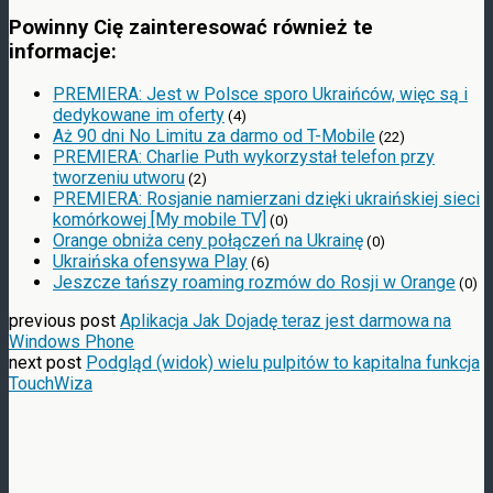
Powinny Cię zainteresować również te
informacje:
PREMIERA: Jest w Polsce sporo Ukraińców, więc są i
dedykowane im oferty
(4)
Aż 90 dni No Limitu za darmo od T-Mobile
(22)
PREMIERA: Charlie Puth wykorzystał telefon przy
tworzeniu utworu
(2)
PREMIERA: Rosjanie namierzani dzięki ukraińskiej sieci
komórkowej [My mobile TV]
(0)
Orange obniża ceny połączeń na Ukrainę
(0)
Ukraińska ofensywa Play
(6)
Jeszcze tańszy roaming rozmów do Rosji w Orange
(0)
previous post
Aplikacja Jak Dojadę teraz jest darmowa na
Windows Phone
next post
Podgląd (widok) wielu pulpitów to kapitalna funkcja
TouchWiza