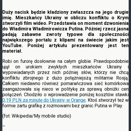
Duży nacisk będzie kładziony zwłaszcza na jego drugie
imię. Mieszkańcy Ukrainy w obliczu konfliktu o Krym
stworzyli film wideo. Przedstawia on moment dzwonienia
do Władimira Władimirowicza Putina. Później rzecz jasna
padają zabawne zwroty typowe dla społeczności
największego portalu z klipami na świecie jakim jest
YouTube. Poniżej artykułu prezentowany jest ten
materiał.
Robi on furorę dosłownie na całym globie. Prawdopodobnie
ujął on urokiem zwykłych mieszkańców Ukrainy i
wypowiadanych przez nich później słów, którzy nie chcą
konfliktu zbrojnego z dużo potężniejszą militarnie Rosją.
Całkiem niedawno również pomarańczowa sieć komórkowa
zaangażowała się nieco w politykę za sprawą obniżki cen
połączeń. Chodziło o wprowadzenie poniżej kosztów stawki
0,19 PLN za minutę do Ukrainy w Orange
. Ktoś stworzył też w
formie żartu grafikę z rozmowami bez granic Putina w Play.
(fot. Wikipedia/My mobile studio)
–