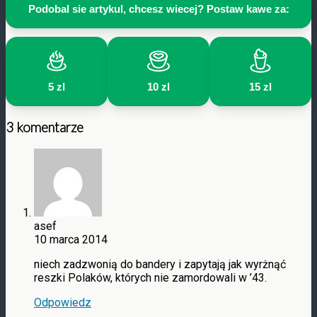
Podobal sie artykul, chcesz wiecej? Postaw kawe za:
5 zl
10 zl
15 zl
3 komentarze
asef
10 marca 2014
niech zadzwonią do bandery i zapytają jak wyrżnąć
reszki Polaków, których nie zamordowali w ’43.
Odpowiedz