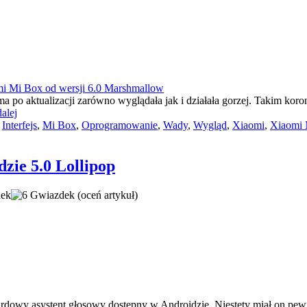
orma po aktualizacji zarówno wyglądała jak i działała gorzej. Takim ko
alej
,
Interfejs
,
Mi Box
,
Oprogramowanie
,
Wady
,
Wygląd
,
Xiaomi
,
Xiaomi M
dzie 5.0 Lollipop
(oceń artykuł)
ardowy asystent głosowy dostępny w Androidzie. Niestety miał on pew