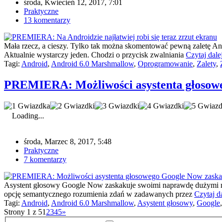
środa, Kwiecień 12, 2017, 7:01
Praktyczne
13 komentarzy
Mała rzecz, a cieszy. Tylko tak można skomentować pewną zaletę An
Aktualnie wystarczy jeden. Chodzi o przycisk zwalniania
Czytaj dale
Tagi:
Android
,
Android 6.0 Marshmallow
,
Oprogramowanie
,
Zalety
,
PREMIERA: Możliwości asystenta głosow
Loading...
środa, Marzec 8, 2017, 5:48
Praktyczne
7 komentarzy
Asystent głosowy Google Now zaskakuje swoimi naprawdę dużymi moż
opcję semantycznego rozumienia zdań w zadawanych przez
Czytaj d
Tagi:
Android
,
Android 6.0 Marshmallow
,
Asystent głosowy
,
Google
Strony 1 z 5
1
2
3
4
5
»