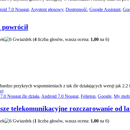
oid 7.0 Nougat
,
Asystent głosowy
,
Dostępność
,
Google Assistant
,
Goo
 powrócił
(
4
liczba głosów, wasza ocena:
1,00
na 6)
 bardzo przykrych wspomnieniach z tak źle działających wersji jak 2.
ej
.0 Nougat źle działa
,
Android 7.0 Nougat
,
Felieton
,
Google
,
My mob
e telekomunikacyjne rozczarowanie od la
(
1
liczba głosów, wasza ocena:
1,00
na 6)