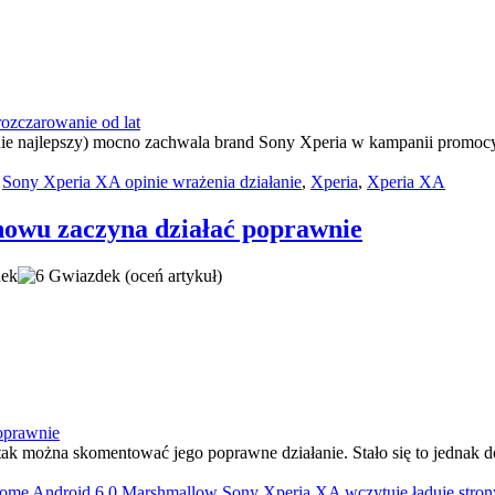
ie najlepszy) mocno zachwala brand Sony Xperia w kampanii promocyjn
,
Sony Xperia XA opinie wrażenia działanie
,
Xperia
,
Xperia XA
wu zaczyna działać poprawnie
(oceń artykuł)
tak można skomentować jego poprawne działanie. Stało się to jednak d
ome Android 6.0 Marshmallow Sony Xperia XA wczytuje ładuje stron