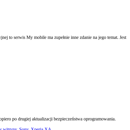
ej to serwis My mobile ma zupełnie inne zdanie na jego temat. Jest
opiero po drugiej aktualizacji bezpieczeństwa oprogramowania.
y witryny
,
Sony
,
Xperia XA