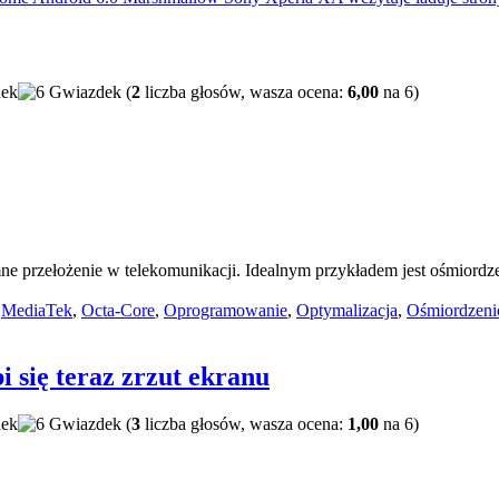
(
2
liczba głosów, wasza ocena:
6,00
na 6)
romne przełożenie w telekomunikacji. Idealnym przykładem jest ośmior
,
MediaTek
,
Octa-Core
,
Oprogramowanie
,
Optymalizacja
,
Ośmiordzeni
się teraz zrzut ekranu
(
3
liczba głosów, wasza ocena:
1,00
na 6)