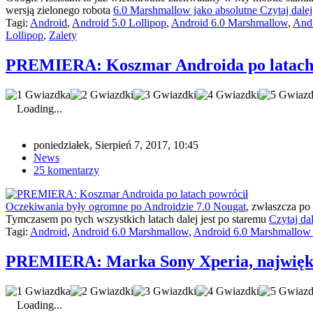
wersją zielonego robota
6.0 Marshmallow jako absolutne
Czytaj dalej
Tagi:
Android
,
Android 5.0 Lollipop
,
Android 6.0 Marshmallow
,
Andr
Lollipop
,
Zalety
PREMIERA: Koszmar Androida po latach
Loading...
poniedziałek, Sierpień 7, 2017, 10:45
News
25 komentarzy
Oczekiwania były ogromne po Androidzie 7.0 Nougat
, zwłaszcza po
Tymczasem po tych wszystkich latach dalej jest po staremu
Czytaj dal
Tagi:
Android
,
Android 6.0 Marshmallow
,
Android 6.0 Marshmallow 7
PREMIERA: Marka Sony Xperia, największ
Loading...