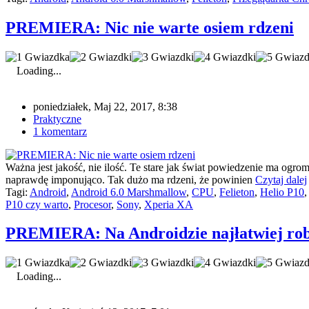
PREMIERA: Nic nie warte osiem rdzeni
Loading...
poniedziałek, Maj 22, 2017, 8:38
Praktyczne
1 komentarz
Ważna jest jakość, nie ilość. Te stare jak świat powiedzenie ma og
naprawdę imponująco. Tak dużo ma rdzeni, że powinien
Czytaj dalej
Tagi:
Android
,
Android 6.0 Marshmallow
,
CPU
,
Felieton
,
Helio P10
P10 czy warto
,
Procesor
,
Sony
,
Xperia XA
PREMIERA: Na Androidzie najłatwiej robi 
Loading...