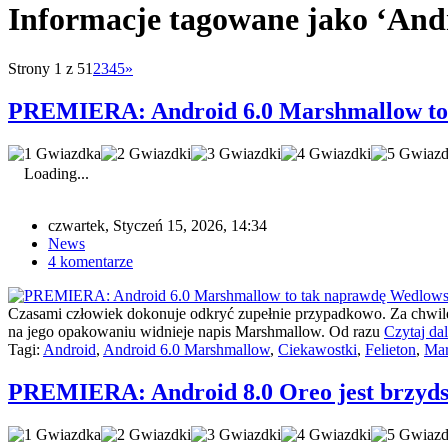
Informacje tagowane jako ‘And
Strony 1 z 5
1
2
3
4
5
»
PREMIERA: Android 6.0 Marshmallow to 
Loading...
czwartek, Styczeń 15, 2026, 14:34
News
4 komentarze
Czasami człowiek dokonuje odkryć zupełnie przypadkowo. Za chwilę 
na jego opakowaniu widnieje napis Marshmallow. Od razu
Czytaj dal
Tagi:
Android
,
Android 6.0 Marshmallow
,
Ciekawostki
,
Felieton
,
Mar
PREMIERA: Android 8.0 Oreo jest brzyds