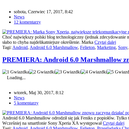
sobota, Czerwiec 17, 2017, 8:42
News
12 komentarzy
Choć największy polski blog technologiczny (jednak zdecydowanie n
słabo to chyba najdelikatniejsze określenie. Marka
Czytaj dalej
Tagi:
Android
,
Android 6.0 Marshmallow
,
Felieton
,
Marketing
,
Sony
PREMIERA: Android 6.0 Marshmallow zno
Loading...
wtorek, Maj 30, 2017, 8:12
News
5 komentarzy
Android 6.0 Marshmallow odrodził się jak Feniks z popiołów. Tylko 
Wcześniej na smartfonie Sony Xperia XA występował
Czytaj dalej
Tagi:
Android
,
Android 6.0 Marshmallow
,
Felieton
,
Przeglądarka Chr