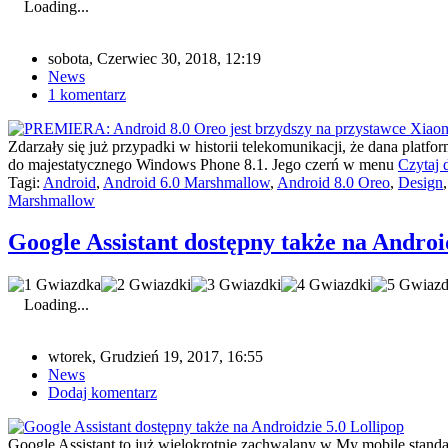
Loading...
sobota, Czerwiec 30, 2018, 12:19
News
1 komentarz
Zdarzały się już przypadki w historii telekomunikacji, że dana platf
do majestatycznego Windows Phone 8.1. Jego czerń w menu
Czytaj d
Tagi:
Android
,
Android 6.0 Marshmallow
,
Android 8.0 Oreo
,
Design
Marshmallow
Google Assistant dostępny także na Androi
Loading...
wtorek, Grudzień 19, 2017, 16:55
News
Dodaj komentarz
Google Assistant to już wielokrotnie zachwalany w My mobile stand