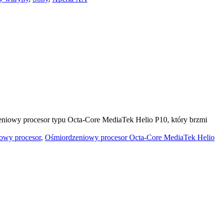
dzeniowy procesor typu Octa-Core MediaTek Helio P10, który brzmi
owy procesor
,
Ośmiordzeniowy procesor Octa-Core MediaTek Helio