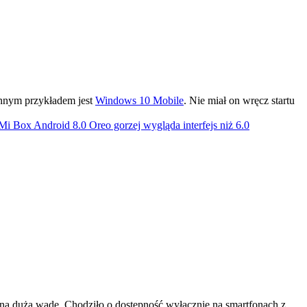
ronnym przykładem jest
Windows 10 Mobile
. Nie miał on wręcz startu
i Box Android 8.0 Oreo gorzej wygląda interfejs niż 6.0
ną dużą wadę. Chodziło o dostępność wyłącznie na smartfonach z