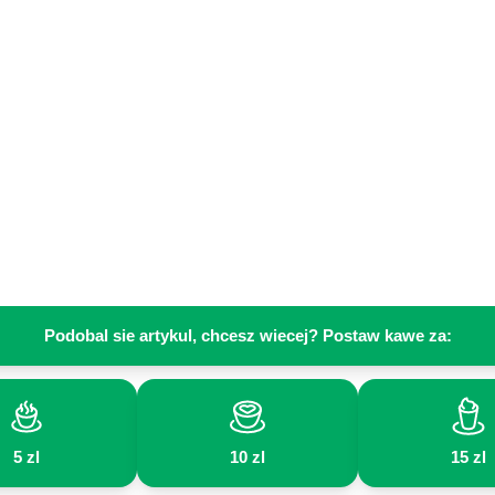
Podobal sie artykul, chcesz wiecej? Postaw kawe za:
5 zl
10 zl
15 zl