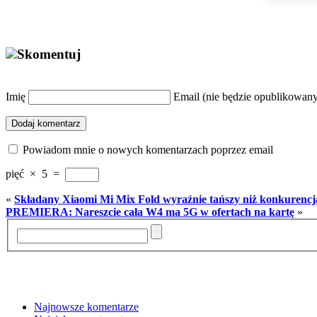
Skomentuj
Imię
Email (nie będzie opublikowan
Dodaj komentarz
Powiadom mnie o nowych komentarzach poprzez email
pięć
×
5
=
«
Składany Xiaomi Mi Mix Fold wyraźnie tańszy niż konkurencj
PREMIERA: Nareszcie cała W4 ma 5G w ofertach na kartę
»
Najnowsze komentarze