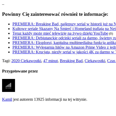
–
Powinny Cię zainteresować również te informacje:
PREMIERA: Breaking Bad, najlepszy serial w historii już na 
Kultowe seriale Skazany Na Śmierć i Homeland trafiają na Ne
Teraz każdy może mieć telewizję na żywo dzięki YouTube
(0)
PREMIERA: Debiutanckie odcinki seriali za darmo, świetny 
PREMIERA: Eksploruj, kapitalna multimedialna funkcja apli
PREMIERA: Wylęgarnia hitów na Amazon Prime Video z jed
PREMIERA: Krucjata, niezły serial w jakości 4K za darmo
Tagi:
2020 Ciekawostki
,
47 minut
,
Breaking Bad
,
Ciekawostki
,
Czas
Przygotowane przez
Kamil
jest autorem 13925 informacji na tej witrynie.