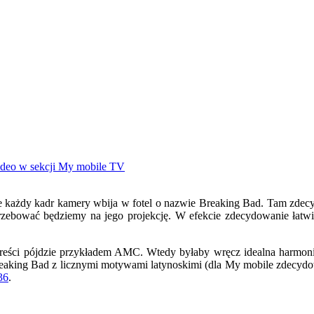
e każdy kadr kamery wbija w fotel o nazwie Breaking Bad. Tam zdec
rzebować będziemy na jego projekcję. W efekcie zdecydowanie łatwi
w treści pójdzie przykładem AMC. Wtedy byłaby wręcz idealna harmoni
eaking Bad z licznymi motywami latynoskimi (dla My mobile zdecydowa
36
.