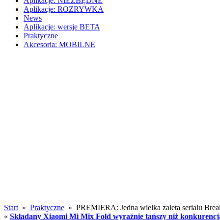
Aplikacje: NIEZBĘDNE
Aplikacje: ROZRYWKA
News
Aplikacje: wersje BETA
Praktyczne
Akcesoria: MOBILNE
Start
»
Praktyczne
» PREMIERA: Jedna wielka zaleta serialu Brea
«
Składany Xiaomi Mi Mix Fold wyraźnie tańszy niż konkurencj