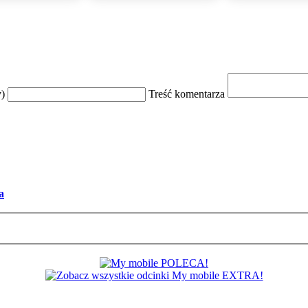
y)
Treść komentarza
a