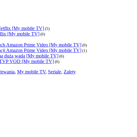
Netflix [My mobile TV]
(5)
tflix [My mobile TV]
(0)
ruch Amazon Prime Video [My mobile TV]
(0)
kacji Amazon Prime Video [My mobile TV]
(1)
ną dużą wadą [My mobile TV]
(6)
 w TVP VOD [My mobile TV]
(0)
 trwania
,
My mobile TV
,
Seriale
,
Zalety