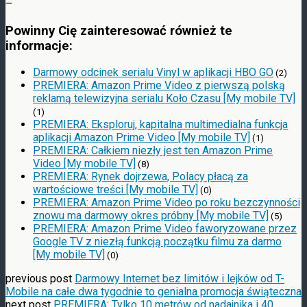
–
Powinny Cię zainteresować również te
informacje:
Darmowy odcinek serialu Vinyl w aplikacji HBO GO
(2)
PREMIERA: Amazon Prime Video z pierwszą polską
reklamą telewizyjna serialu Koło Czasu [My mobile TV]
(1)
PREMIERA: Eksploruj, kapitalna multimedialna funkcja
aplikacji Amazon Prime Video [My mobile TV]
(1)
PREMIERA: Całkiem niezły jest ten Amazon Prime
Video [My mobile TV]
(8)
PREMIERA: Rynek dojrzewa, Polacy płacą za
wartościowe treści [My mobile TV]
(0)
PREMIERA: Amazon Prime Video po roku bezczynności
znowu ma darmowy okres próbny [My mobile TV]
(5)
PREMIERA: Amazon Prime Video faworyzowane przez
Google TV z niezłą funkcją początku filmu za darmo
[My mobile TV]
(0)
previous post
Darmowy Internet bez limitów i lejków od T-
Mobile na całe dwa tygodnie to genialna promocja świąteczna
next post
PREMIERA: Tylko 10 metrów od nadajnika i 40