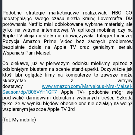
Podobne strategie marketingowe realizowało HBO GO,
udostępniając swego czasu niezłą Krainę Lovercrafta. Dla
porównania Netflix miał odblokowane wybrane materiały, ale
tylko na witrynie internetowej. W aplikacji mobilnej czy na
Apple TV akcja niestety nie obowiązywała. Tutaj jest inaczej.
Pozycja Amazon Prime Video bez żadnych problemów
bezpłatnie działa na Apple TV oraz genialnym serialu
Wspaniała Pani Maisel.
Co ciekawe, już w pierwszym odcinku mieliśmy epizod z
odsłoniętym biustem na scenie stand-uperki. Oczywiście jak
ktoś lubi oglądać filmy na komputerze to zawsze może
skorzystać z witryny
dostawcy
www.amazon.com/Marvelous-Mrs-Maisel-
Season/dp/B06VYH1GF7
. Apple TV+ podobnie mógł się
pochwalić darmowymi debiutami wybranych treści. Szkoda
tylko, że w wyniku błędów obecnie one nie działają na wciąż
wspieranym jeszcze Apple TV 3rd.
(fot. My mobile)
–