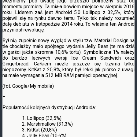
weźmiemy pod uwagę jego przeszło półroczny staż od
momentu premiery. Ta miała bowiem miejsce w sierpniu 2016
roku. Liderem zaś jest Android 5.0 Lollipop z 32,5%, który
pojawił się na rynku dawno temu. Tylko tak należy rozumieć
datę debiutu w listopadzie 2014 roku. To właśnie ten Android
przyniósł rewolucję.
Był nią zupełnie nowy wygląd w stylu tzw. Material Design na
tle chociażby mało spójnego wydania Jelly Bean (te ma dziś
w garści jakże skromne 10,6% tortu). Symboliczne 1% należy
do bardzo leciwych wersji Ice Cream Sandwich oraz
Gingerbread. Całkiem nieźle jeszcze się trzyma tylko
niepozorny KitKat z 20,8%, który był lekki jak piórko z uwagi
na małe wymagania 512 MB RAM pamięci operacyjnej.
(fot. Google/My mobile)
–
Popularność kolejnych dystrybucji Androida:
Lollipop (32,5%)
Marshmallow (31,3%)
KitKat (20,8%)
Jelly Bean (10,6%)