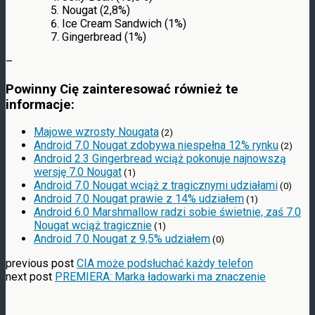
Nougat (2,8%)
Ice Cream Sandwich (1%)
Gingerbread (1%)
–
Powinny Cię zainteresować również te
informacje:
Majowe wzrosty Nougata
(2)
Android 7.0 Nougat zdobywa niespełna 12% rynku
(2)
Android 2.3 Gingerbread wciąż pokonuje najnowszą
wersję 7.0 Nougat
(1)
Android 7.0 Nougat wciąż z tragicznymi udziałami
(0)
Android 7.0 Nougat prawie z 14% udziałem
(1)
Android 6.0 Marshmallow radzi sobie świetnie, zaś 7.0
Nougat wciąż tragicznie
(1)
Android 7.0 Nougat z 9,5% udziałem
(0)
previous post
CIA może podsłuchać każdy telefon
next post
PREMIERA: Marka ładowarki ma znaczenie