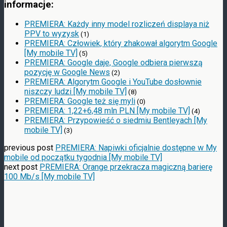
informacje:
PREMIERA: Każdy inny model rozliczeń displaya niż
PPV to wyzysk
(1)
PREMIERA: Człowiek, który zhakował algorytm Google
[My mobile TV]
(5)
PREMIERA: Google daje, Google odbiera pierwszą
pozycję w Google News
(2)
PREMIERA: Algorytm Google i YouTube dosłownie
niszczy ludzi [My mobile TV]
(8)
PREMIERA: Google też się myli
(0)
PREMIERA: 1,22+6,48 mln PLN [My mobile TV]
(4)
PREMIERA: Przypowieść o siedmiu Bentleyach [My
mobile TV]
(3)
previous post
PREMIERA: Napiwki oficjalnie dostępne w My
mobile od początku tygodnia [My mobile TV]
next post
PREMIERA: Orange przekracza magiczną barierę
100 Mb/s [My mobile TV]