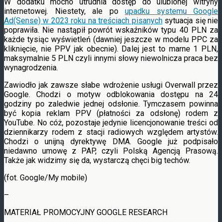
W dodatku mocno utrudnia dostęp do ulubionej witryny
internetowej. Niestety, ale po
upadku systemu Google
Ad(Sense) w 2023 roku na treściach pisanych
sytuacja się nie
poprawiła. Nie nastąpił powrót wskaźników typu 40 PLN za
każde tysiąc wyświetleń (dawniej jeszcze w modelu PPC za
kliknięcie, nie PPV jak obecnie). Dalej jest to marne 1 PLN,
maksymalnie 5 PLN czyli innymi słowy niewolnicza praca bez
wynagrodzenia.
Zawiodło jak zawsze słabe wdrożenie usługi Overwall przez
Google. Chodzi o motyw odblokowania dostępu na 24
godziny po zaledwie jednej odsłonie. Tymczasem powinna
być kopia reklam PPV (płatności za odsłonę) rodem z
YouTube. No cóż, pozostaje jedynie licencjonowanie treści od
dziennikarzy rodem z stacji radiowych względem artystów.
Chodzi o unijną dyrektywę DMA. Google już podpisało
niedawno umowę z PAP, czyli Polską Agencją Prasową.
Także jak widzimy się da, wystarczą chęci big techów.
(fot. Google/My mobile)
–
MATERIAŁ PROMOCYJNY GOOGLE RESEARCH