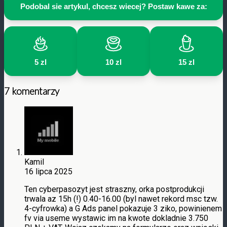
Podobal sie artykul, chcesz wiecej? Postaw kawe za:
5 zl
10 zl
15 zl
7 komentarzy
Kamil
16 lipca 2025
Ten cyberpasozyt jest straszny, orka postprodukcji
trwala az 15h (!) 0.40-16.00 (byl nawet rekord msc tzw.
4-cyfrowka) a G Ads panel pokazuje 3 ziko, powinienem
fv via useme wystawic im na kwote dokladnie 3.750