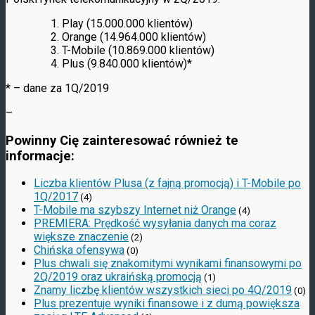
Play (15.000.000 klientów)
Orange (14.964.000 klientów)
T-Mobile (10.869.000 klientów)
Plus (9.840.000 klientów)*
* – dane za 1Q/2019
–
Powinny Cię zainteresować również te
informacje:
Liczba klientów Plusa (z fajną promocją) i T-Mobile po
1Q/2017
(4)
T-Mobile ma szybszy Internet niż Orange
(4)
PREMIERA: Prędkość wysyłania danych ma coraz
większe znaczenie
(2)
Chińska ofensywa
(0)
Plus chwali się znakomitymi wynikami finansowymi po
2Q/2019 oraz ukraińską promocją
(1)
Znamy liczbę klientów wszystkich sieci po 4Q/2019
(0)
Plus prezentuje wyniki finansowe i z dumą powiększa