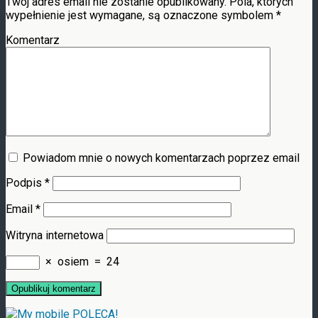
Twój adres email nie zostanie opublikowany.
Pola, których
wypełnienie jest wymagane, są oznaczone symbolem
*
Komentarz
Powiadom mnie o nowych komentarzach poprzez email
Podpis
*
Email
*
Witryna internetowa
×
osiem
=
24