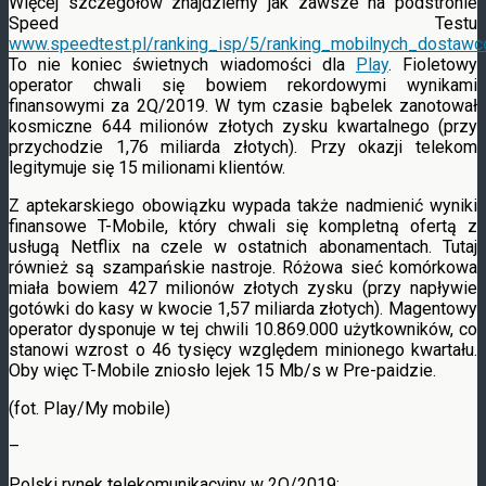
Więcej szczegółów znajdziemy jak zawsze na podstronie
Speed Testu
www.speedtest.pl/ranking_isp/5/ranking_mobilnych_dostaw
To nie koniec świetnych wiadomości dla
Play
. Fioletowy
operator chwali się bowiem rekordowymi wynikami
finansowymi za 2Q/2019. W tym czasie bąbelek zanotował
kosmiczne 644 milionów złotych zysku kwartalnego (przy
przychodzie 1,76 miliarda złotych). Przy okazji telekom
legitymuje się 15 milionami klientów.
Z aptekarskiego obowiązku wypada także nadmienić wyniki
finansowe T-Mobile, który chwali się kompletną ofertą z
usługą Netflix na czele w ostatnich abonamentach. Tutaj
również są szampańskie nastroje. Różowa sieć komórkowa
miała bowiem 427 milionów złotych zysku (przy napływie
gotówki do kasy w kwocie 1,57 miliarda złotych). Magentowy
operator dysponuje w tej chwili 10.869.000 użytkowników, co
stanowi wzrost o 46 tysięcy względem minionego kwartału.
Oby więc T-Mobile zniosło lejek 15 Mb/s w Pre-paidzie.
(fot. Play/My mobile)
–
Polski rynek telekomunikacyjny w 2Q/2019: