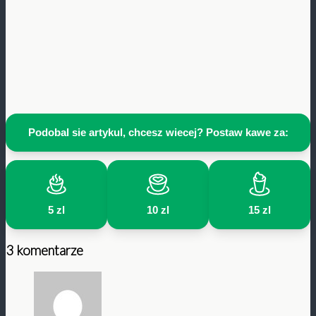
Podobal sie artykul, chcesz wiecej? Postaw kawe za:
5 zl
10 zl
15 zl
3 komentarze