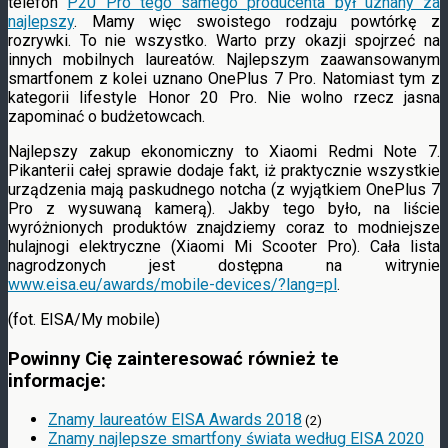
telefon
P20 Pro tego samego producenta był uznany za
najlepszy
. Mamy więc swoistego rodzaju powtórkę z
rozrywki. To nie wszystko. Warto przy okazji spojrzeć na
innych mobilnych laureatów. Najlepszym zaawansowanym
smartfonem z kolei uznano OnePlus 7 Pro. Natomiast tym z
kategorii lifestyle Honor 20 Pro. Nie wolno rzecz jasna
zapominać o budżetowcach.
Najlepszy zakup ekonomiczny to Xiaomi Redmi Note 7.
Pikanterii całej sprawie dodaje fakt, iż praktycznie wszystkie
urządzenia mają paskudnego notcha (z wyjątkiem OnePlus 7
Pro z wysuwaną kamerą). Jakby tego było, na liście
wyróżnionych produktów znajdziemy coraz to modniejsze
hulajnogi elektryczne (Xiaomi Mi Scooter Pro). Cała lista
nagrodzonych jest dostępna na witrynie
www.eisa.eu/awards/mobile-devices/?lang=pl
.
(fot. EISA/My mobile)
Powinny Cię zainteresować również te
informacje:
Znamy laureatów EISA Awards 2018
(2)
Znamy najlepsze smartfony świata według EISA 2020