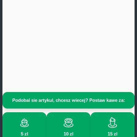
Podobal sie artykul, chcesz wiecej? Postaw kawe za:
5 zl
10 zl
15 zl