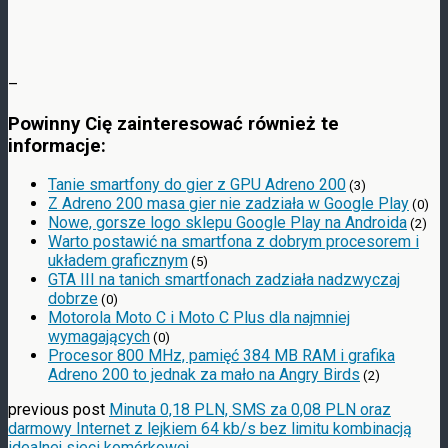
–
Powinny Cię zainteresować również te
informacje:
Tanie smartfony do gier z GPU Adreno 200
(3)
Z Adreno 200 masa gier nie zadziała w Google Play
(0)
Nowe, gorsze logo sklepu Google Play na Androida
(2)
Warto postawić na smartfona z dobrym procesorem i
układem graficznym
(5)
GTA III na tanich smartfonach zadziała nadzwyczaj
dobrze
(0)
Motorola Moto C i Moto C Plus dla najmniej
wymagających
(0)
Procesor 800 MHz, pamięć 384 MB RAM i grafika
Adreno 200 to jednak za mało na Angry Birds
(2)
previous post
Minuta 0,18 PLN, SMS za 0,08 PLN oraz
darmowy Internet z lejkiem 64 kb/s bez limitu kombinacją
idealnej sieci komórkowej