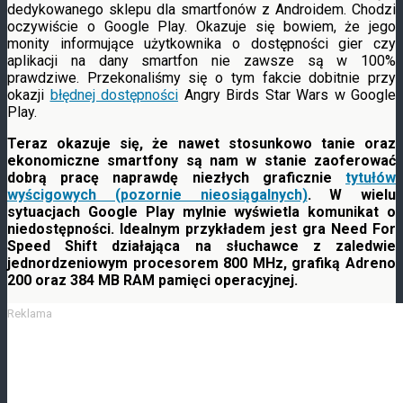
dedykowanego sklepu dla smartfonów z Androidem. Chodzi
oczywiście o Google Play. Okazuje się bowiem, że jego
monity informujące użytkownika o dostępności gier czy
aplikacji na dany smartfon nie zawsze
są w 100%
prawdziwe. Przekonaliśmy się o tym fakcie dobitnie przy
okazji
błędnej dostępności
Angry Birds Star Wars w Google
Play.
Teraz okazuje się, że nawet stosunkowo tanie oraz
ekonomiczne smartfony są nam w stanie zaoferować
dobrą pracę naprawdę niezłych graficznie
tytułów
wyścigowych (pozornie nieosiągalnych)
. W wielu
sytuacjach Google Play mylnie wyświetla komunikat o
niedostępności. Idealnym przykładem jest gra Need For
Speed Shift działająca na słuchawce z zaledwie
jednordzeniowym procesorem 800 MHz, grafiką Adreno
200 oraz 384 MB RAM pamięci operacyjnej.
Reklama