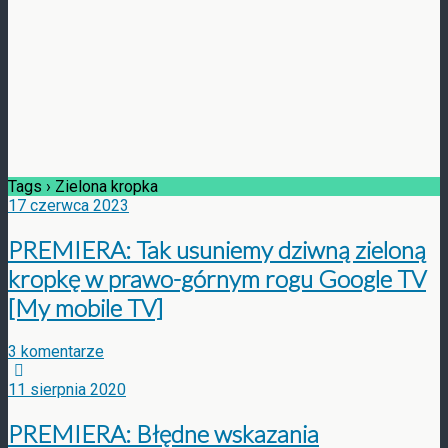
Tags › Zielona kropka
17 czerwca 2023
PREMIERA: Tak usuniemy dziwną zieloną
kropkę w prawo-górnym rogu Google TV
[My mobile TV]
3 komentarze
11 sierpnia 2020
PREMIERA: Błędne wskazania