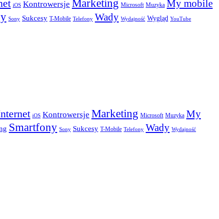
Marketing
net
My mobile
Kontrowersje
Microsoft
Muzyka
iOS
ny
Wady
Sukcesy
Wygląd
T-Mobile
Sony
Telefony
Wydajność
YouTube
Marketing
Internet
My
Kontrowersje
Microsoft
Muzyka
iOS
Smartfony
Wady
Sukcesy
ng
T-Mobile
Sony
Telefony
Wydajność