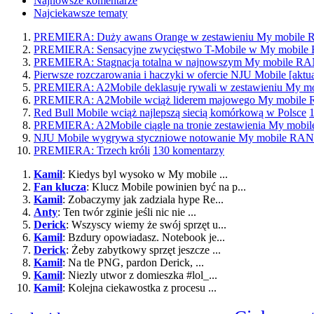
Najnowsze komentarze
Najciekawsze tematy
PREMIERA: Duży awans Orange w zestawieniu My mobil
PREMIERA: Sensacyjne zwycięstwo T-Mobile w My mobi
PREMIERA: Stagnacja totalna w najnowszym My mobile 
Pierwsze rozczarowania i haczyki w ofercie NJU Mobile [aktua
PREMIERA: A2Mobile deklasuje rywali w zestawieniu My
PREMIERA: A2Mobile wciąż liderem majowego My mobil
Red Bull Mobile wciąż najlepszą siecią komórkową w Polsce
PREMIERA: A2Mobile ciągle na tronie zestawienia My mo
NJU Mobile wygrywa styczniowe notowanie My mobile R
PREMIERA: Trzech króli
130 komentarzy
Kamil
: Kiedys byl wysoko w My mobile ...
Fan klucza
: Klucz Mobile powinien być na p...
Kamil
: Zobaczymy jak zadziala hype Re...
Anty
: Ten twór zginie jeśli nic nie ...
Derick
: Wszyscy wiemy że swój sprzęt u...
Kamil
: Bzdury opowiadasz. Notebook je...
Derick
: Żeby zabytkowy sprzęt jeszcze ...
Kamil
: Na tle PNG, pardon Derick, ...
Kamil
: Niezly utwor z domieszka #lol_...
Kamil
: Kolejna ciekawostka z procesu ...