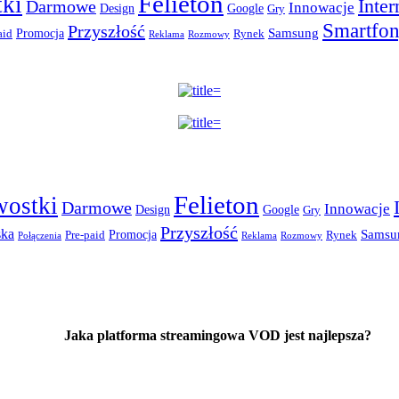
Felieton
ki
Inter
Darmowe
Innowacje
Design
Google
Gry
Smartfo
Przyszłość
Promocja
Samsung
aid
Rynek
Reklama
Rozmowy
Felieton
wostki
Darmowe
Innowacje
Design
Google
Gry
Przyszłość
ska
Promocja
Samsu
Pre-paid
Rynek
Połączenia
Reklama
Rozmowy
Jaka platforma streamingowa VOD jest najlepsza?