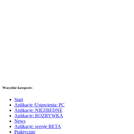
Wszystkie kategorie:
Start
Aplikacje /Ustawienia: PC
Aplikacje: NIEZBĘDNE
Aplikacje: ROZRYWKA
News
Aplikacje: wersje BETA
Praktyczne