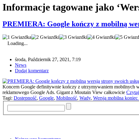
Informacje tagowane jako ‘Wers
PREMIERA: Google kończy z mobilną wers
Loading...
środa, Październik 27, 2021, 7:19
News
Dodaj komentarz
Koncern Google definitywnie kończy z utrzymywaniem mobilnych wers
reklamowego Google Ads. Gigant z Moutain View całkowicie
Czytaj
Tagi:
Dostępność
,
Google
,
Mobilność
,
Wady
,
Wersja mobilna koniec