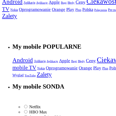
Ciekawost
Android
Apple
Ceny
Aplikacja
Aplikacje
Bugi
Błędy
TV
Play
Oprogramowanie
Orange
Polska
Plus
Nokia
Pre-p
Połączenia
Zalety
My mobile POPULARNE
Cieka
Android
Apple
Ceny
Aplikacja
Aplikacje
Bugi
Błędy
mobile TV
Play
Oprogramowanie
Orange
Pol
Plus
Nokia
Zalety
Wygląd
YouTube
My mobile SONDA
Netflix
HBO Max