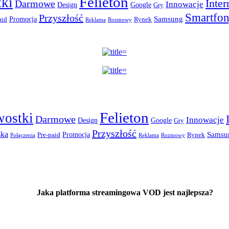
Felieton
ki
Inter
Darmowe
Innowacje
Design
Google
Gry
Smartfo
Przyszłość
Promocja
Samsung
aid
Rynek
Reklama
Rozmowy
Felieton
wostki
Darmowe
Innowacje
Design
Google
Gry
Przyszłość
ska
Promocja
Samsu
Pre-paid
Rynek
Połączenia
Reklama
Rozmowy
Jaka platforma streamingowa VOD jest najlepsza?