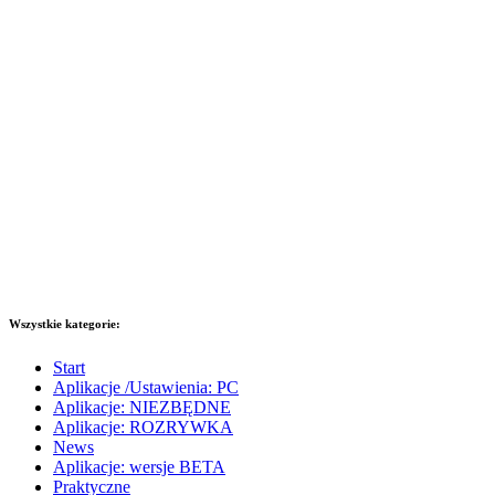
Wszystkie kategorie:
Start
Aplikacje /Ustawienia: PC
Aplikacje: NIEZBĘDNE
Aplikacje: ROZRYWKA
News
Aplikacje: wersje BETA
Praktyczne