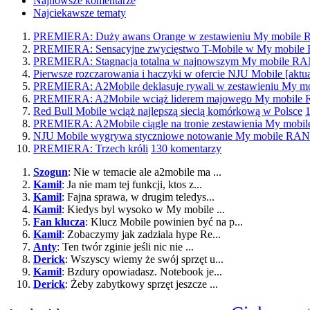
Najnowsze komentarze
Najciekawsze tematy
PREMIERA: Duży awans Orange w zestawieniu My mobil
PREMIERA: Sensacyjne zwycięstwo T-Mobile w My mobi
PREMIERA: Stagnacja totalna w najnowszym My mobile 
Pierwsze rozczarowania i haczyki w ofercie NJU Mobile [aktua
PREMIERA: A2Mobile deklasuje rywali w zestawieniu My
PREMIERA: A2Mobile wciąż liderem majowego My mobil
Red Bull Mobile wciąż najlepszą siecią komórkową w Polsce
PREMIERA: A2Mobile ciągle na tronie zestawienia My mo
NJU Mobile wygrywa styczniowe notowanie My mobile R
PREMIERA: Trzech króli
130 komentarzy
Szogun
: Nie w temacie ale a2mobile ma ...
Kamil
: Ja nie mam tej funkcji, ktos z...
Kamil
: Fajna sprawa, w drugim teledys...
Kamil
: Kiedys byl wysoko w My mobile ...
Fan klucza
: Klucz Mobile powinien być na p...
Kamil
: Zobaczymy jak zadziala hype Re...
Anty
: Ten twór zginie jeśli nic nie ...
Derick
: Wszyscy wiemy że swój sprzęt u...
Kamil
: Bzdury opowiadasz. Notebook je...
Derick
: Żeby zabytkowy sprzęt jeszcze ...