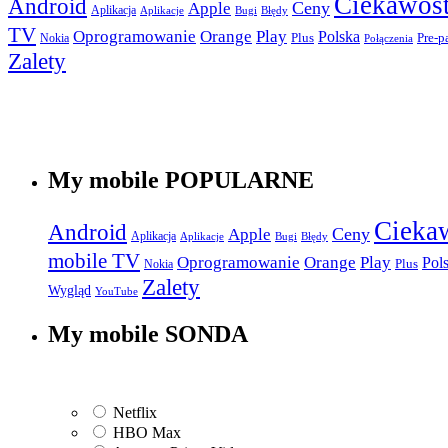
Ciekawost
Android
Apple
Ceny
Aplikacja
Aplikacje
Bugi
Błędy
TV
Play
Oprogramowanie
Orange
Polska
Plus
Nokia
Pre-p
Połączenia
Zalety
My mobile POPULARNE
Cieka
Android
Apple
Ceny
Aplikacja
Aplikacje
Bugi
Błędy
mobile TV
Play
Oprogramowanie
Orange
Pol
Plus
Nokia
Zalety
Wygląd
YouTube
My mobile SONDA
Netflix
HBO Max