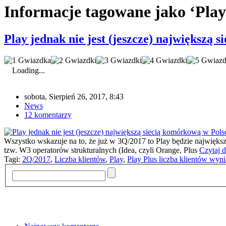
Informacje tagowane jako ‘Play
Play jednak nie jest (jeszcze) największą s
Loading...
sobota, Sierpień 26, 2017, 8:43
News
12 komentarzy
Wszystko wskazuje na to, że już w 3Q/2017 to Play będzie najwięks
tzw. W3 operatorów strukturalnych (Idea, czyli Orange, Plus
Czytaj d
Tagi:
2Q/2017
,
Liczba klientów
,
Play
,
Play Plus liczba klientów wyn