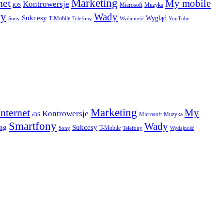
Marketing
net
My mobile
Kontrowersje
Microsoft
Muzyka
iOS
ny
Wady
Sukcesy
Wygląd
T-Mobile
Sony
Telefony
Wydajność
YouTube
Marketing
Internet
My
Kontrowersje
Microsoft
Muzyka
iOS
Smartfony
Wady
Sukcesy
ng
T-Mobile
Sony
Telefony
Wydajność