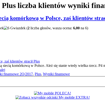
 Plus liczba klientów wyniki fin
iecią komórkową w Polsce, zaś klientów strac
(
2
liczba głosów, wasza ocena:
6,00
na 6)
zą siecią komórkową w Polsce. Ależ się stanie wtedy wielka rzecz. P4
alej
iki finansowe 2Q/2017
,
Plus
,
Wyniki finansowe