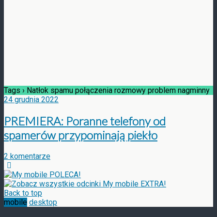
Tags › Natłok spamu połączenia rozmowy problem nagminny
24 grudnia 2022
PREMIERA: Poranne telefony od
spamerów przypominają piekło
2 komentarze
Back to top
mobile
desktop