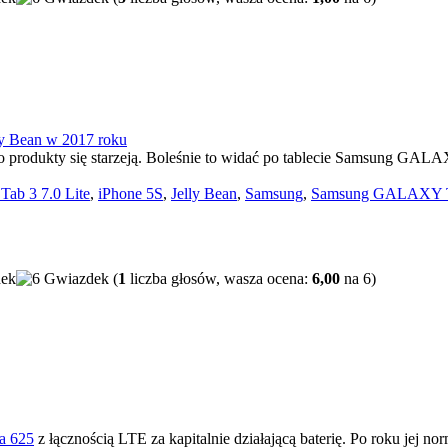
o produkty się starzeją. Boleśnie to widać po tablecie Samsung GALAX
b 3 7.0 Lite
,
iPhone 5S
,
Jelly Bean
,
Samsung
,
Samsung GALAXY Tab 
(
1
liczba głosów, wasza ocena:
6,00
na 6)
a 625
z łącznością LTE za kapitalnie działającą baterię. Po roku jej 