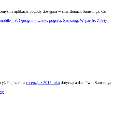
 domyślna aplikacja pogody dostępna w smartfonach Samsunga. Co
mobile TV
,
Oprogramowanie
,
pogoda
,
Samsung
,
Wsparcie
,
Zalety
owy). Poprzednia
recenzja z 2017 roku
dotycząca dachówki Samsunga
ety
u