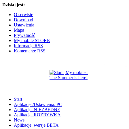
Dzisiaj jest:
O serwisie
Download
Ustawienia
Mapa
Prywatność
My mobile STORE
Informacje RSS
Komentarze RSS
Start
Aplikacje /Ustawienia: PC
Aplikacje: NIEZBĘDNE
Aplikacje: ROZRYWKA
News
Aplikacje: wersje BETA