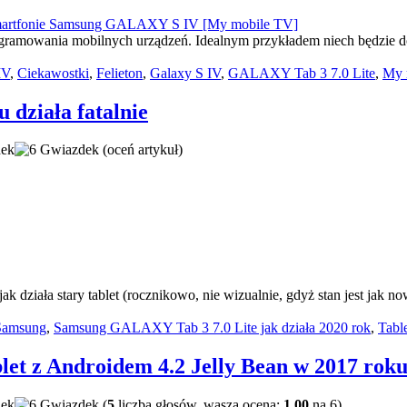
programowania mobilnych urządzeń. Idealnym przykładem niech będzie
IV
,
Ciekawostki
,
Felieton
,
Galaxy S IV
,
GALAXY Tab 3 7.0 Lite
,
My 
działa fatalnie
(oceń artykuł)
k działa stary tablet (rocznikowo, nie wizualnie, gdyż stan jest jak n
Samsung
,
Samsung GALAXY Tab 3 7.0 Lite jak działa 2020 rok
,
Tabl
let z Androidem 4.2 Jelly Bean w 2017 rok
(
5
liczba głosów, wasza ocena:
1,00
na 6)