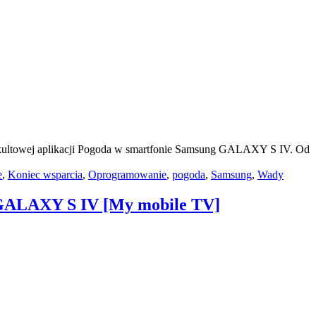
ania kultowej aplikacji Pogoda w smartfonie Samsung GALAXY S IV. Od
e
,
Koniec wsparcia
,
Oprogramowanie
,
pogoda
,
Samsung
,
Wady
g GALAXY S IV [My mobile TV]