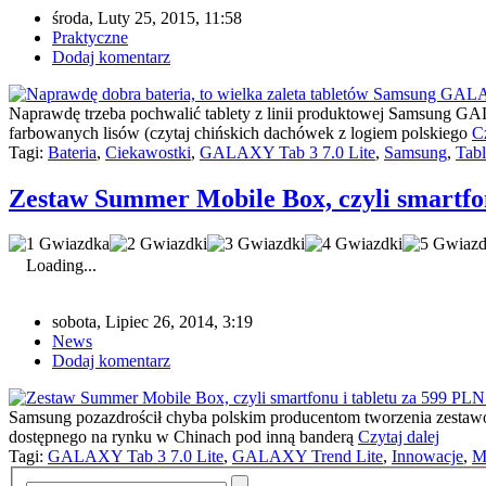
środa, Luty 25, 2015, 11:58
Praktyczne
Dodaj komentarz
Naprawdę trzeba pochwalić tablety z linii produktowej Samsung GA
farbowanych lisów (czytaj chińskich dachówek z logiem polskiego
Cz
Tagi:
Bateria
,
Ciekawostki
,
GALAXY Tab 3 7.0 Lite
,
Samsung
,
Tabl
Zestaw Summer Mobile Box, czyli smartfo
Loading...
sobota, Lipiec 26, 2014, 3:19
News
Dodaj komentarz
Samsung pozazdrościł chyba polskim producentom tworzenia zestawów 
dostępnego na rynku w Chinach pod inną banderą
Czytaj dalej
Tagi:
GALAXY Tab 3 7.0 Lite
,
GALAXY Trend Lite
,
Innowacje
,
M