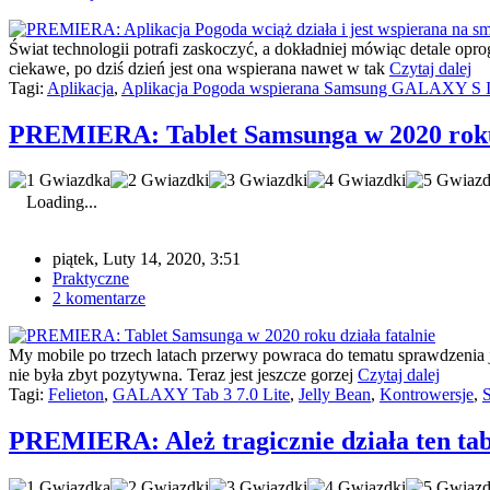
Świat technologii potrafi zaskoczyć, a dokładniej mówiąc detale o
ciekawe, po dziś dzień jest ona wspierana nawet w tak
Czytaj dalej
Tagi:
Aplikacja
,
Aplikacja Pogoda wspierana Samsung GALAXY S 
PREMIERA: Tablet Samsunga w 2020 roku 
Loading...
piątek, Luty 14, 2020, 3:51
Praktyczne
2 komentarze
My mobile po trzech latach przerwy powraca do tematu sprawdzenia ja
nie była zbyt pozytywna. Teraz jest jeszcze gorzej
Czytaj dalej
Tagi:
Felieton
,
GALAXY Tab 3 7.0 Lite
,
Jelly Bean
,
Kontrowersje
,
PREMIERA: Ależ tragicznie działa ten tab