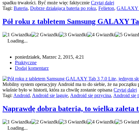
spadku trwałości. Być może więc faktycznie
Czytaj dalej
Tagi:
Bateria
,
Dobrze działająca bateria po roku
,
Felieton
,
GALAXY Ta
Pół roku z tabletem Samsung GALAXY Tab 
Loading...
poniedziałek, Marzec 2, 2015, 4:21
Praktyczne
Dodaj komentarz
Mobilny system operacyjny Android ma to do siebie, że na początku po
właśnie było w historii, która za chwilę zostanie opisana
Czytaj dalej
Tagi:
Android
,
Android się laguje
,
Android się przycina
,
Android się t
Naprawdę dobra bateria, to wielka zale
Loading...