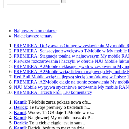
Najnowsze komentarze
Najciekawsze tematy
PREMIERA: Duży awans Orange w zestawieniu My mobil
PREMIERA: Sensacyjne zwycięstwo T-Mobile w My mobi
PREMIERA: Stagnacja totalna w najnowszym My mobile 
Pierwsze rozczarowania i haczyki w ofercie NJU Mobile [aktua
PREMIERA: A2Mobile deklasuje rywali w zestawieniu My
PREMIERA: A2Mobile wciąż liderem majowego My mobil
Red Bull Mobile wciąż najlepszą siecią komórkową w Polsce
PREMIERA: A2Mobile ciągle na tronie zestawienia My mo
NJU Mobile wygrywa styczniowe notowanie My mobile R
PREMIERA: Trzech króli
130 komentarzy
Kamil
: T-Mobile zaraz pokaze nowa ofe...
Derick
: Te twoje premiery o bzdetach n...
Kamil
: Woow, 15 GB daje T-Mobile w ro...
Kamil
: Na glownej My mobile masz 4x P...
Derick
: To u ciebie ciągle jest to sam...
Kamil
: Derick, bzdury to masz na dzia...