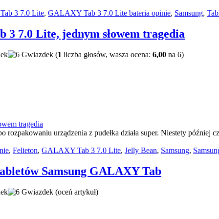
b 3 7.0 Lite
,
GALAXY Tab 3 7.0 Lite bateria opinie
,
Samsung
,
Tab
3 7.0 Lite, jednym słowem tragedia
(
1
liczba głosów, wasza ocena:
6,00
na 6)
 rozpakowaniu urządzenia z pudełka działa super. Niestety później czar
nie
,
Felieton
,
GALAXY Tab 3 7.0 Lite
,
Jelly Bean
,
Samsung
,
Samsung
ta tabletów Samsung GALAXY Tab
(oceń artykuł)