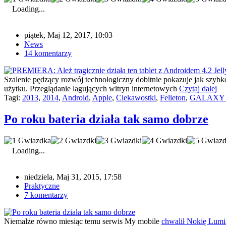
Loading...
piątek, Maj 12, 2017, 10:03
News
14 komentarzy
Szalenie pędzący rozwój technologiczny dobitnie pokazuje jak szybk
użytku. Przeglądanie lagujących witryn internetowych
Czytaj dalej
Tagi:
2013
,
2014
,
Android
,
Apple
,
Ciekawostki
,
Felieton
,
GALAXY Ta
Po roku bateria działa tak samo dobrze
Loading...
niedziela, Maj 31, 2015, 17:58
Praktyczne
7 komentarzy
Niemalże równo miesiąc temu serwis My mobile
chwalił Nokię Lumi