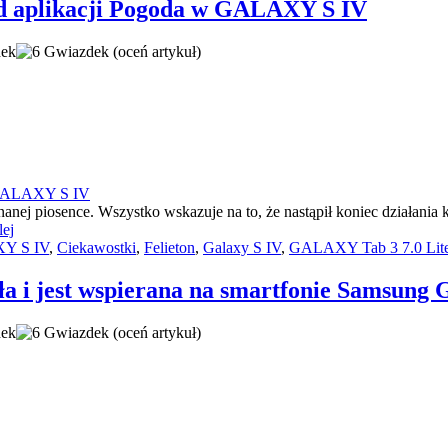
 aplikacji Pogoda w GALAXY S IV
(oceń artykuł)
 znanej piosence. Wszystko wskazuje na to, że nastąpił koniec dział
lej
XY S IV
,
Ciekawostki
,
Felieton
,
Galaxy S IV
,
GALAXY Tab 3 7.0 Lit
a i jest wspierana na smartfonie Samsun
(oceń artykuł)