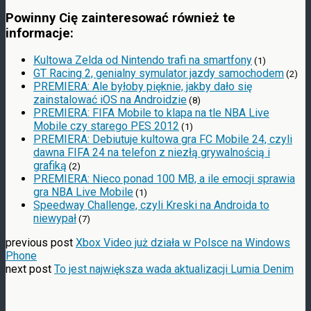
Powinny Cię zainteresować również te
informacje:
Kultowa Zelda od Nintendo trafi na smartfony
(1)
GT Racing 2, genialny symulator jazdy samochodem
(2)
PREMIERA: Ale byłoby pięknie, jakby dało się
zainstalować iOS na Androidzie
(8)
PREMIERA: FIFA Mobile to klapa na tle NBA Live
Mobile czy starego PES 2012
(1)
PREMIERA: Debiutuje kultowa gra FC Mobile 24, czyli
dawna FIFA 24 na telefon z niezłą grywalnością i
grafiką
(2)
PREMIERA: Nieco ponad 100 MB, a ile emocji sprawia
gra NBA Live Mobile
(1)
Speedway Challenge, czyli Kreski na Androida to
niewypał
(7)
previous post
Xbox Video już działa w Polsce na Windows
Phone
next post
To jest największa wada aktualizacji Lumia Denim