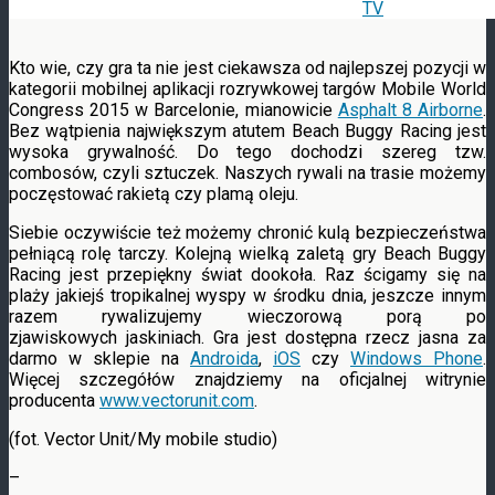
Kto wie, czy gra ta nie jest ciekawsza od najlepszej pozycji w
kategorii mobilnej aplikacji rozrywkowej targów Mobile World
Congress 2015 w Barcelonie, mianowicie
Asphalt 8 Airborne
.
Bez wątpienia największym atutem Beach Buggy Racing jest
wysoka grywalność. Do tego dochodzi szereg tzw.
combosów, czyli sztuczek. Naszych rywali na trasie możemy
poczęstować rakietą czy plamą oleju.
Siebie oczywiście też możemy chronić kulą bezpieczeństwa
pełniącą rolę tarczy. Kolejną wielką zaletą gry Beach Buggy
Racing jest przepiękny świat dookoła. Raz ścigamy się na
plaży jakiejś tropikalnej wyspy w środku dnia, jeszcze innym
razem rywalizujemy wieczorową porą po
zjawiskowych jaskiniach. Gra jest dostępna rzecz jasna za
darmo w sklepie na
Androida
,
iOS
czy
Windows Phone
.
Więcej szczegółów znajdziemy na oficjalnej witrynie
producenta
www.vectorunit.com
.
(fot. Vector Unit/My mobile studio)
–