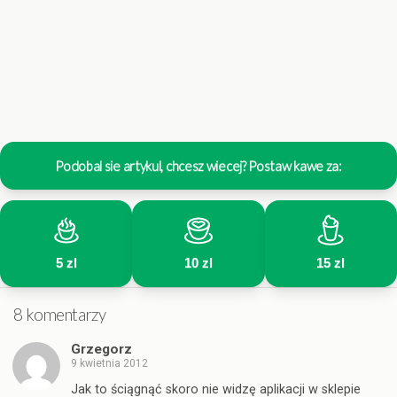
Podobal sie artykul, chcesz wiecej? Postaw kawe za:
5 zl
10 zl
15 zl
8 komentarzy
Grzegorz
9 kwietnia 2012
Jak to ściągnąć skoro nie widzę aplikacji w sklepie