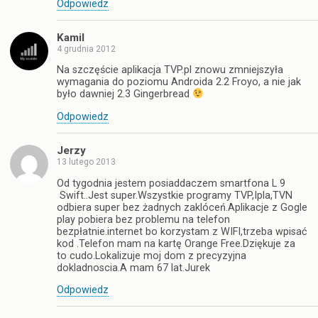
Odpowiedz
Kamil
4 grudnia 2012
Na szczęście aplikacja TVP.pl znowu zmniejszyła
wymagania do poziomu Androida 2.2 Froyo, a nie jak
było dawniej 2.3 Gingerbread
Odpowiedz
Jerzy
13 lutego 2013
Od tygodnia jestem posiaddaczem smartfona L 9
Swift..Jest super.Wszystkie programy TVP,Ipla,TVN
odbiera super bez żadnych zaklóceń.Aplikacje z Gogle
play pobiera bez problemu na telefon
bezpłatnie.internet bo korzystam z WIFI,trzeba wpisać
kod .Telefon mam na kartę Orange Free.Dziękuje za
to cudo.Lokalizuje moj dom z precyzyjna
dokladnoscia.A mam 67 lat.Jurek
Odpowiedz