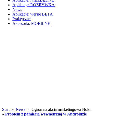
Aplikacje: NIEZBĘDNE
Aplikacje: ROZRYWKA
News
Aplikacje: wersje BETA
Praktyczne
Akcesoria: MOBILNE
Start
»
News
» Ogromna akcja marketingowa Nokii
«
Problem z pamięcią wewnętrzną w Androidzie