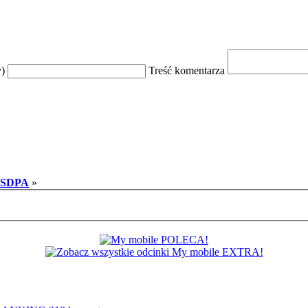
y)
Treść komentarza
 HSDPA
»