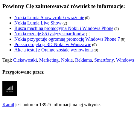
Powinny Cię zainteresować również te informacje:
Nokia Lumia Show zrobiła wrażenie
(0)
Nokia Lumia Live Show
(2)
Rusza machina promocyjna Nokii i Windows Phone
(2)
Nokia rozdaje 85 tysięcy smartfonów
(1)
Nokia przygotuje ogromną promocję Windows Phone 7
(0)
Polska projekcja 3D Nokii w Warszawie
(0)
Akcja testuj z Orange zostaje wznowiona
(0)
Tagi:
Ciekawostki
,
Marketing
,
Nokia
,
Reklama
,
Smartfony
,
Windows
Przygotowane przez
Kamil
jest autorem 13925 informacji na tej witrynie.