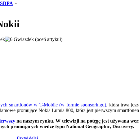
 HSDPA
»
Nokii
(oceń artykuł)
zych smartfonów w T-Mobile (w formie sponsoringu)
, która trwa jes
klamowe promujące Nokia Lumia 800, która jest pierwszym smartfon
ierwszy
na naszym rynku. W telewizji na potęgę jest używana wer
ych promujących wiedzę typu National Geographic, Discovery.
Czytaj dalej