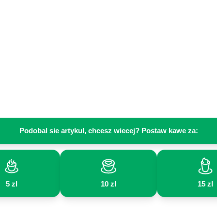
Podobal sie artykul, chcesz wiecej? Postaw kawe za:
5 zl
10 zl
15 zl