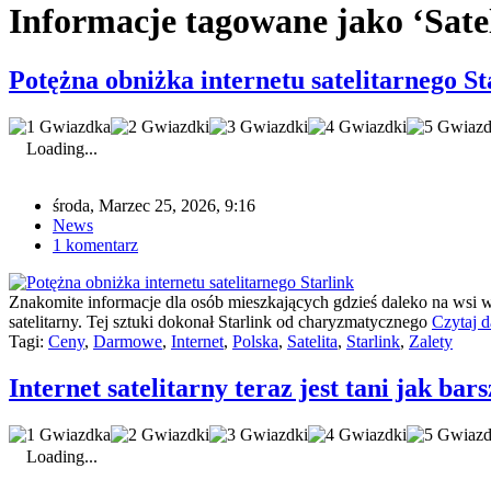
Informacje tagowane jako ‘Satel
Potężna obniżka internetu satelitarnego St
Loading...
środa, Marzec 25, 2026, 9:16
News
1 komentarz
Znakomite informacje dla osób mieszkających gdzieś daleko na wsi w 
satelitarny. Tej sztuki dokonał Starlink od charyzmatycznego
Czytaj d
Tagi:
Ceny
,
Darmowe
,
Internet
,
Polska
,
Satelita
,
Starlink
,
Zalety
Internet satelitarny teraz jest tani jak bar
Loading...