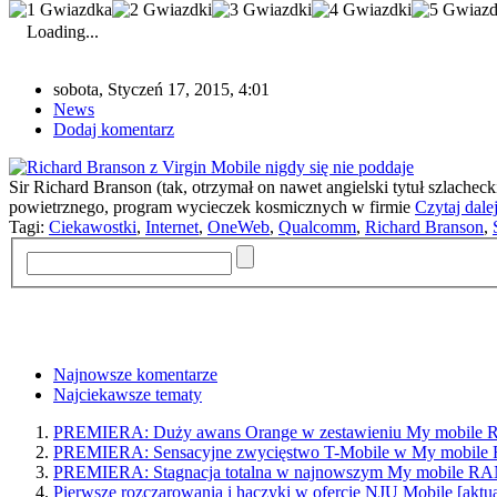
Loading...
sobota, Styczeń 17, 2015, 4:01
News
Dodaj komentarz
Sir Richard Branson (tak, otrzymał on nawet angielski tytuł szlacheck
powietrznego, program wycieczek kosmicznych w firmie
Czytaj dale
Tagi:
Ciekawostki
,
Internet
,
OneWeb
,
Qualcomm
,
Richard Branson
,
Najnowsze komentarze
Najciekawsze tematy
PREMIERA: Duży awans Orange w zestawieniu My mobil
PREMIERA: Sensacyjne zwycięstwo T-Mobile w My mobi
PREMIERA: Stagnacja totalna w najnowszym My mobile 
Pierwsze rozczarowania i haczyki w ofercie NJU Mobile [aktua