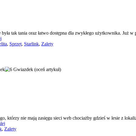
 nie była tak tania oraz łatwo dostępna dla zwykłego użytkownika. Już
j
lita
,
Sprzęt
,
Starlink
,
Zalety
(oceń artykuł)
go, którzy nie mają zasięgu sieci web chociażby gdzieś w lesie z loka
lej
k
,
Zalety