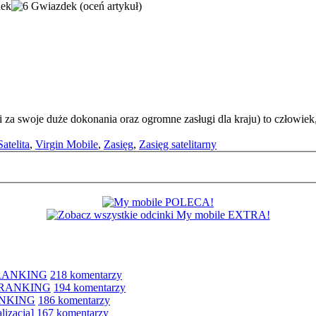
(oceń artykuł)
i za swoje duże dokonania oraz ogromne zasługi dla kraju) to człowiek,
j
Satelita
,
Virgin Mobile
,
Zasięg
,
Zasięg satelitarny
e RANKING
218 komentarzy
le RANKING
194 komentarzy
RANKING
186 komentarzy
lizacja]
167 komentarzy