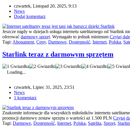
czwartek, Listopad 20, 2025, 9:13
News
Dodaj komentarz
Jeszcze nigdy w dziejach usługa internetu satelitarnego od Starlink
oferować
darmowy sprzęt
. Wymagało to jednak minimum
Czytaj dale
Tagi:
Abonament
,
Ceny
,
Darmowe
,
Dostępność
,
Internet
,
Polska
,
Sate
Starlink teraz z darmowym sprzętem
Loading...
czwartek, Lipiec 31, 2025, 23:51
News
1 komentarz
Znakomite informacje dla wszystkich miłośników internetu satelitarne
promocji darmowy zestaw sprzętu o wartości aż 1.500 PLN
Czytaj da
Tagi:
Darmowe
,
Dostępność
,
Internet
,
Polska
,
Satelita
,
Sprzęt
,
Starlin