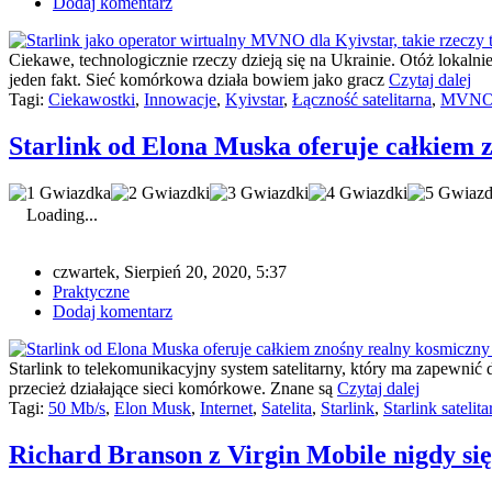
Dodaj komentarz
Ciekawe, technologicznie rzeczy dzieją się na Ukrainie. Otóż lokalni
jeden fakt. Sieć komórkowa działa bowiem jako gracz
Czytaj dalej
Tagi:
Ciekawostki
,
Innowacje
,
Kyivstar
,
Łączność satelitarna
,
MVN
Starlink od Elona Muska oferuje całkiem 
Loading...
czwartek, Sierpień 20, 2020, 5:37
Praktyczne
Dodaj komentarz
Starlink to telekomunikacyjny system satelitarny, który ma zapewnić
przecież działające sieci komórkowe. Znane są
Czytaj dalej
Tagi:
50 Mb/s
,
Elon Musk
,
Internet
,
Satelita
,
Starlink
,
Starlink satelit
Richard Branson z Virgin Mobile nigdy się