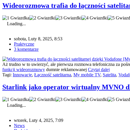
Wideorozmowa trafia do łączności satelit
Loading...
sobota, Luty 8, 2025, 8:53
Praktyczne
3 komentarze
Aż trudno w to uwierzyć, ale pierwsza rozmowa telefoniczna za pośr
funkcji wideorozmowy
dumnie reklamowanej
Czytaj dalej
Tagi:
Innowacje
,
Łączność satelitarna
,
My mobile TV
,
Satelita
,
Vodaf
Starlink jako operator wirtualny MVNO dla
Loading...
wtorek, Luty 4, 2025, 7:09
News