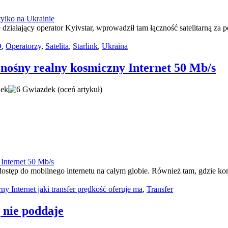
e działający operator Kyivstar, wprowadził tam łączność satelitarną za
O
,
Operatorzy
,
Satelita
,
Starlink
,
Ukraina
znośny realny kosmiczny Internet 50 Mb/s
(oceń artykuł)
 dostęp do mobilnego internetu na całym globie. Również tam, gdzie k
arny Internet jaki transfer prędkość oferuje ma
,
Transfer
 nie poddaje