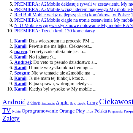
PREMIERA: A2Mobile deklasuje rywali w zestawieniu My
PREMIERA: A2Mobile wciąż liderem majowego My mobil
Red Bull Mobile wciąż najlepszą siecią komórkową w Polsce
PREMIERA: A2Mobile ciągle na tronie zestawienia My mo
NJU Mobile wygrywa styczniowe notowanie My mobile R
PREMIERA: Trzech króli
130 komentarzy
Kamil
: Dzis wieczorem na procesie PM ...
Kamil
: Pewnie nie ma lejka. Ciekawost...
marco
: Teoretycznie oferta nie jest a...
Kamil
: No i gitara :)...
Andrzej
: Do veto to pseudo dziadostwo a...
Kamil
: U mnie wszystko ok na treningu...
Szogun
: Nie w temacie ale a2mobile ma ...
Kamil
: Ja nie mam tej funkcji, ktos z...
Kamil
: Fajna sprawa, w drugim teledys...
Kamil
: Kiedys byl wysoko w My mobile ...
Ciekawost
Android
Apple
Ceny
Aplikacja
Aplikacje
Bugi
Błędy
TV
Play
Oprogramowanie
Orange
Polska
Plus
Nokia
Pre-p
Połączenia
Zalety