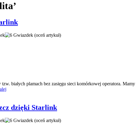
ita’
arlink
(oceń artykuł)
tzw. białych plamach bez zasięgu sieci komórkowej operatora. Mamy ch
alej
szcz dzięki Starlink
(oceń artykuł)