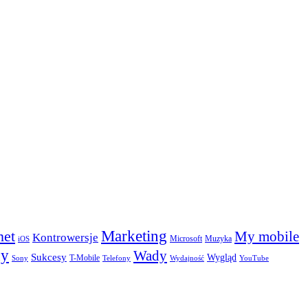
Marketing
net
My mobile
Kontrowersje
Microsoft
Muzyka
iOS
ny
Wady
Sukcesy
Wygląd
T-Mobile
Sony
Telefony
Wydajność
YouTube