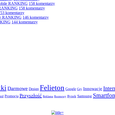
 mobile RANKING
158 komentarzy
e RANKING
158 komentarzy
153 komentarzy
bile RANKING
146 komentarzy
ANKING
144 komentarzy
Felieton
ki
Inter
Darmowe
Innowacje
Design
Google
Gry
Smartfo
Przyszłość
Promocja
Samsung
aid
Rynek
Reklama
Rozmowy