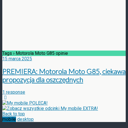
Tags › Motorola Moto G85 opinie
15 marca 2025
PREMIERA: Motorola Moto G85, ciekawa
propozycja dla oszczędnych
1 response
Back to top
mobile
desktop