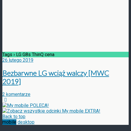
Tags › LG G8s ThinQ cena
26 lutego 2019
Bezbarwne LG wciąż walczy [MWC
2019]
2 komentarze
Back to top
mobile
desktop