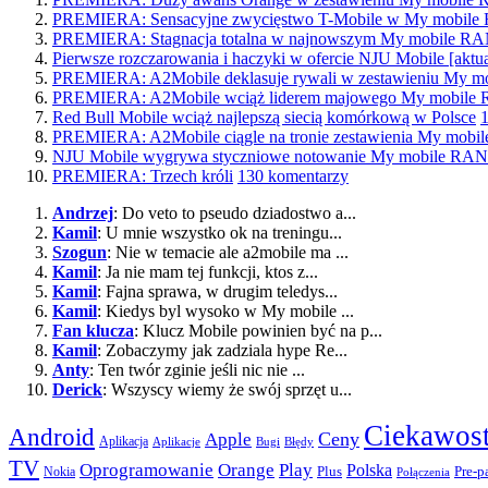
PREMIERA: Sensacyjne zwycięstwo T-Mobile w My mobi
PREMIERA: Stagnacja totalna w najnowszym My mobile 
Pierwsze rozczarowania i haczyki w ofercie NJU Mobile [aktua
PREMIERA: A2Mobile deklasuje rywali w zestawieniu My
PREMIERA: A2Mobile wciąż liderem majowego My mobil
Red Bull Mobile wciąż najlepszą siecią komórkową w Polsce
PREMIERA: A2Mobile ciągle na tronie zestawienia My mo
NJU Mobile wygrywa styczniowe notowanie My mobile R
PREMIERA: Trzech króli
130 komentarzy
Andrzej
: Do veto to pseudo dziadostwo a...
Kamil
: U mnie wszystko ok na treningu...
Szogun
: Nie w temacie ale a2mobile ma ...
Kamil
: Ja nie mam tej funkcji, ktos z...
Kamil
: Fajna sprawa, w drugim teledys...
Kamil
: Kiedys byl wysoko w My mobile ...
Fan klucza
: Klucz Mobile powinien być na p...
Kamil
: Zobaczymy jak zadziala hype Re...
Anty
: Ten twór zginie jeśli nic nie ...
Derick
: Wszyscy wiemy że swój sprzęt u...
Ciekawost
Android
Apple
Ceny
Aplikacja
Aplikacje
Bugi
Błędy
TV
Play
Oprogramowanie
Orange
Polska
Plus
Nokia
Pre-p
Połączenia