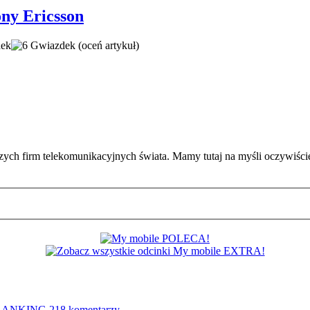
ny Ericsson
(oceń artykuł)
kszych firm telekomunikacyjnych świata. Mamy tutaj na myśli oczywiś
e RANKING
218 komentarzy