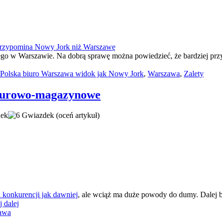
go w Warszawie. Na dobrą sprawę można powiedzieć, że bardziej przy
 Polska biuro Warszawa widok jak Nowy Jork
,
Warszawa
,
Zalety
biurowo-magazynowe
(oceń artykuł)
a konkurencji jak dawniej
, ale wciąż ma duże powody do dumy. Dalej 
j dalej
awa