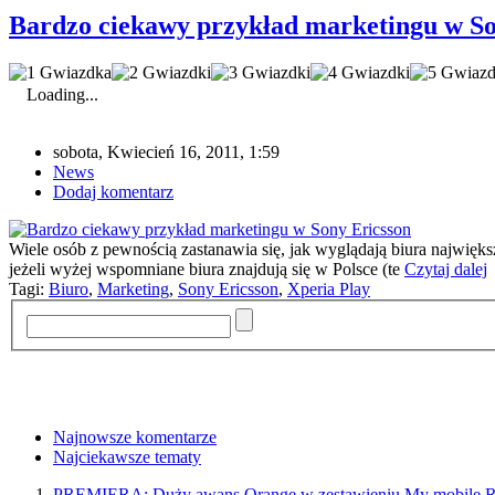
Bardzo ciekawy przykład marketingu w So
Loading...
sobota, Kwiecień 16, 2011, 1:59
News
Dodaj komentarz
Wiele osób z pewnością zastanawia się, jak wyglądają biura najwię
jeżeli wyżej wspomniane biura znajdują się w Polsce (te
Czytaj dalej
Tagi:
Biuro
,
Marketing
,
Sony Ericsson
,
Xperia Play
Najnowsze komentarze
Najciekawsze tematy
PREMIERA: Duży awans Orange w zestawieniu My mobil