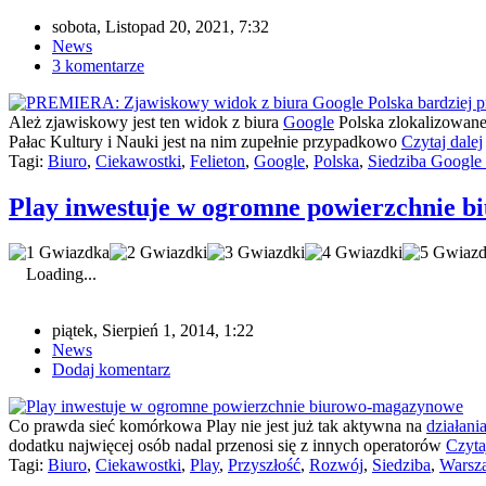
sobota, Listopad 20, 2021, 7:32
News
3 komentarze
Ależ zjawiskowy jest ten widok z biura
Google
Polska zlokalizowane
Pałac Kultury i Nauki jest na nim zupełnie przypadkowo
Czytaj dalej
Tagi:
Biuro
,
Ciekawostki
,
Felieton
,
Google
,
Polska
,
Siedziba Google
Play inwestuje w ogromne powierzchnie 
Loading...
piątek, Sierpień 1, 2014, 1:22
News
Dodaj komentarz
Co prawda sieć komórkowa Play nie jest już tak aktywna na
działani
dodatku najwięcej osób nadal przenosi się z innych operatorów
Czyta
Tagi:
Biuro
,
Ciekawostki
,
Play
,
Przyszłość
,
Rozwój
,
Siedziba
,
Warsz