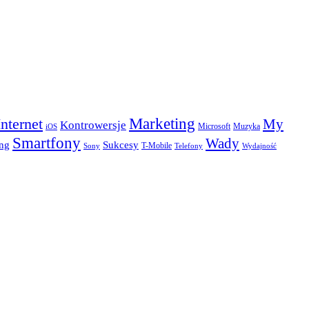
Marketing
Internet
My
Kontrowersje
Microsoft
Muzyka
iOS
Smartfony
Wady
Sukcesy
ng
T-Mobile
Sony
Telefony
Wydajność