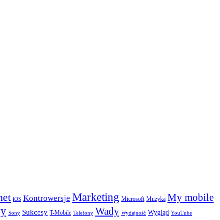
Marketing
net
My mobile
Kontrowersje
Microsoft
Muzyka
iOS
ny
Wady
Sukcesy
Wygląd
T-Mobile
Sony
Telefony
Wydajność
YouTube