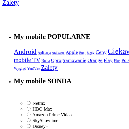
Zalety
My mobile POPULARNE
Cieka
Android
Apple
Ceny
Aplikacja
Aplikacje
Bugi
Błędy
mobile TV
Play
Oprogramowanie
Orange
Pol
Plus
Nokia
Zalety
Wygląd
YouTube
My mobile SONDA
Netflix
HBO Max
Amazon Prime Video
SkyShowtime
Disney+