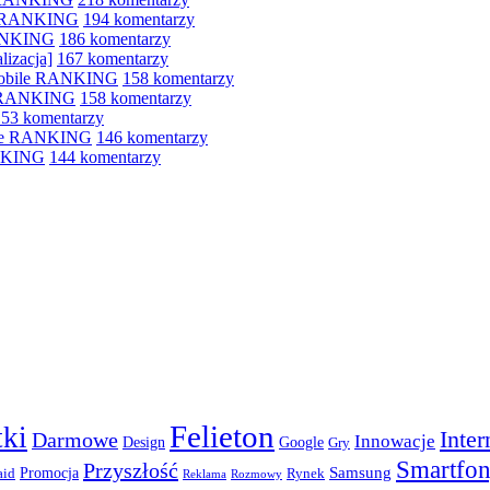
le RANKING
194 komentarzy
RANKING
186 komentarzy
lizacja]
167 komentarzy
 mobile RANKING
158 komentarzy
e RANKING
158 komentarzy
153 komentarzy
bile RANKING
146 komentarzy
ANKING
144 komentarzy
Felieton
ki
Inter
Darmowe
Innowacje
Design
Google
Gry
Smartfo
Przyszłość
Promocja
Samsung
aid
Rynek
Reklama
Rozmowy