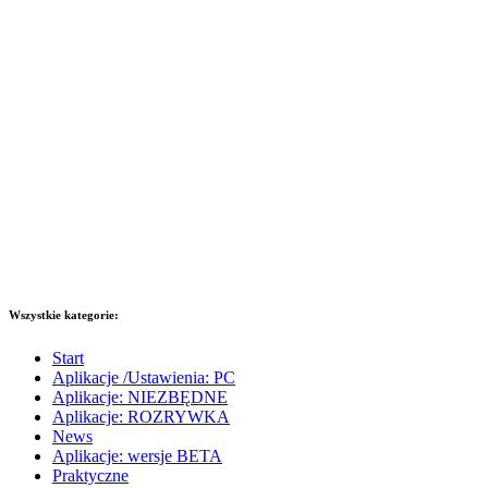
Wszystkie kategorie:
Start
Aplikacje /Ustawienia: PC
Aplikacje: NIEZBĘDNE
Aplikacje: ROZRYWKA
News
Aplikacje: wersje BETA
Praktyczne