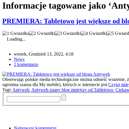
Informacje tagowane jako ‘Ant
PREMIERA: Tabletowo jest większe od bl
Loading...
wtorek, Grudzień 13, 2022, 4:18
News
2 komentarze
Obserwując polskie media technologiczne można odnieść wrażenie, ż
ogromna szansa dla My mobile), których w internecie jest
Czytaj dale
Tagi:
Antyweb
,
Antyweb znany blog mniejszy od Tabletowo
,
Ciekaw
Najnowsze komentarze