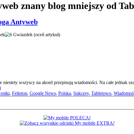
yweb znany blog mniejszy od Tab
oga Antyweb
(oceń artykuł)
e niestety wszyscy na akord przepisują wiadomości. Na całe jednak sz
j
ostki
,
Felieton
,
Google News
,
Polska
,
Sukcesy
,
Tabletowo
,
Wiadomoś