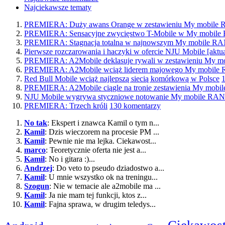
Najciekawsze tematy
PREMIERA: Duży awans Orange w zestawieniu My mobil
PREMIERA: Sensacyjne zwycięstwo T-Mobile w My mobi
PREMIERA: Stagnacja totalna w najnowszym My mobile 
Pierwsze rozczarowania i haczyki w ofercie NJU Mobile [aktua
PREMIERA: A2Mobile deklasuje rywali w zestawieniu My
PREMIERA: A2Mobile wciąż liderem majowego My mobil
Red Bull Mobile wciąż najlepszą siecią komórkową w Polsce
PREMIERA: A2Mobile ciągle na tronie zestawienia My mo
NJU Mobile wygrywa styczniowe notowanie My mobile R
PREMIERA: Trzech króli
130 komentarzy
No tak
: Ekspert i znawca Kamil o tym n...
Kamil
: Dzis wieczorem na procesie PM ...
Kamil
: Pewnie nie ma lejka. Ciekawost...
marco
: Teoretycznie oferta nie jest a...
Kamil
: No i gitara :)...
Andrzej
: Do veto to pseudo dziadostwo a...
Kamil
: U mnie wszystko ok na treningu...
Szogun
: Nie w temacie ale a2mobile ma ...
Kamil
: Ja nie mam tej funkcji, ktos z...
Kamil
: Fajna sprawa, w drugim teledys...