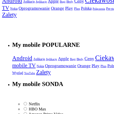
Ciekawost
Android
Apple
Ceny
Aplikacja
Aplikacje
Bugi
Błędy
TV
Play
Oprogramowanie
Orange
Polska
Plus
Nokia
Pre-p
Połączenia
Zalety
My mobile POPULARNE
Cieka
Android
Apple
Ceny
Aplikacja
Aplikacje
Bugi
Błędy
mobile TV
Play
Oprogramowanie
Orange
Pol
Plus
Nokia
Zalety
Wygląd
YouTube
My mobile SONDA
Netflix
HBO Max