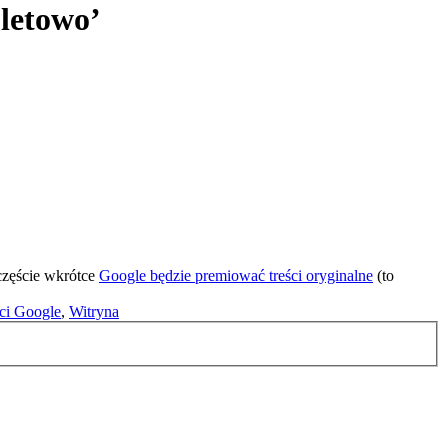
letowo’
częście wkrótce
Google będzie premiować treści oryginalne
(to
ci Google
,
Witryna