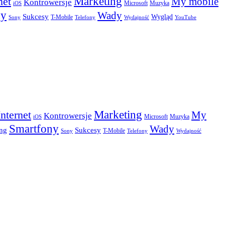
Marketing
net
My mobile
Kontrowersje
Microsoft
Muzyka
iOS
ny
Wady
Sukcesy
Wygląd
T-Mobile
Sony
Telefony
Wydajność
YouTube
Marketing
Internet
My
Kontrowersje
Microsoft
Muzyka
iOS
Smartfony
Wady
Sukcesy
ng
T-Mobile
Sony
Telefony
Wydajność