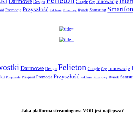
Felieton
ki
Inter
Darmowe
Innowacje
Design
Google
Gry
Smartfo
Przyszłość
Promocja
Samsung
aid
Rynek
Reklama
Rozmowy
Felieton
wostki
Darmowe
Innowacje
Design
Google
Gry
Przyszłość
ska
Promocja
Samsu
Pre-paid
Rynek
Połączenia
Reklama
Rozmowy
Jaka platforma streamingowa VOD jest najlepsza?