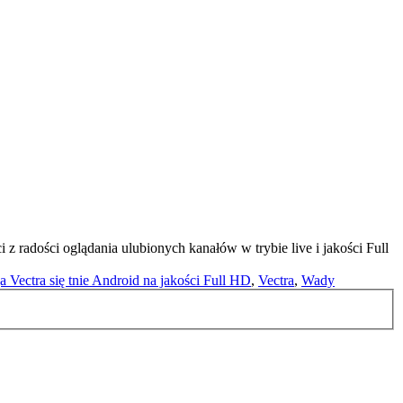
i z radości oglądania ulubionych kanałów w trybie live i jakości Full
 Vectra się tnie Android na jakości Full HD
,
Vectra
,
Wady