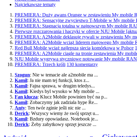
Najciekawsze tematy
PREMIERA: Duży awans Orange w zestawieniu My mobil
PREMIERA: Sensacyjne zwycięstwo T-Mobile w My mobi
PREMIERA: Stagnacja totalna w najnowszym My mobile 
Pierwsze rozczarowania i haczyki w ofercie NJU Mobile [aktua
PREMIERA: A2Mobile deklasuje rywali w zestawieniu My
PREMIERA: A2Mobile wciąż liderem majowego My mobil
Red Bull Mobile wciąż najlepszą siecią komórkową w Polsce
PREMIERA: A2Mobile ciągle na tronie zestawienia My mo
NJU Mobile wygrywa styczniowe notowanie My mobile R
PREMIERA: Trzech króli
130 komentarzy
Szogun
: Nie w temacie ale a2mobile ma ...
Kamil
: Ja nie mam tej funkcji, ktos z...
Kamil
: Fajna sprawa, w drugim teledys...
Kamil
: Kiedys byl wysoko w My mobile ...
Fan klucza
: Klucz Mobile powinien być na p...
Kamil
: Zobaczymy jak zadziala hype Re...
Anty
: Ten twór zginie jeśli nic nie ...
Derick
: Wszyscy wiemy że swój sprzęt u...
Kamil
: Bzdury opowiadasz. Notebook je...
Derick
: Żeby zabytkowy sprzęt jeszcze ...