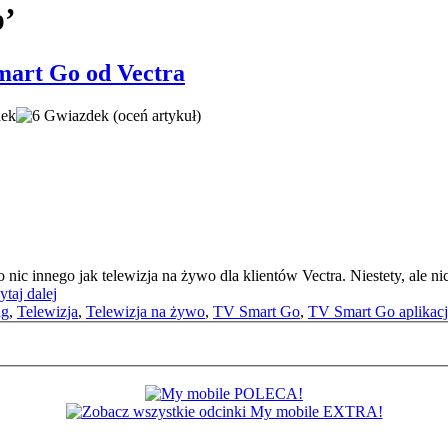
p’
art Go od Vectra
(oceń artykuł)
nic innego jak telewizja na żywo dla klientów Vectra. Niestety, ale nic
ytaj dalej
ng
,
Telewizja
,
Telewizja na żywo
,
TV Smart Go
,
TV Smart Go aplikacja