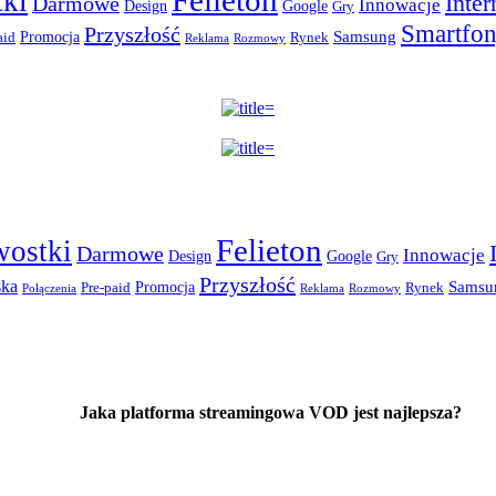
Felieton
ki
Inter
Darmowe
Innowacje
Design
Google
Gry
Smartfo
Przyszłość
Promocja
Samsung
aid
Rynek
Reklama
Rozmowy
Felieton
wostki
Darmowe
Innowacje
Design
Google
Gry
Przyszłość
ska
Promocja
Samsu
Pre-paid
Rynek
Połączenia
Reklama
Rozmowy
Jaka platforma streamingowa VOD jest najlepsza?