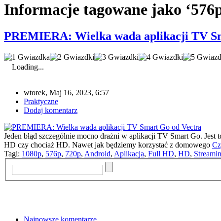
Informacje tagowane jako ‘576
PREMIERA: Wielka wada aplikacji TV Sm
Loading...
wtorek, Maj 16, 2023, 6:57
Praktyczne
Dodaj komentarz
Jeden błąd szczególnie mocno drażni w aplikacji TV Smart Go. Jest to 
HD czy chociaż HD. Nawet jak będziemy korzystać z domowego
Cz
Tagi:
1080p
,
576p
,
720p
,
Android
,
Aplikacja
,
Full HD
,
HD
,
Streami
Najnowsze komentarze