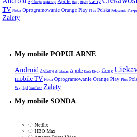
Ciekawost
Android
Apple
Ceny
Aplikacja
Aplikacje
Bugi
Błędy
TV
Play
Oprogramowanie
Orange
Polska
Plus
Nokia
Pre-p
Połączenia
Zalety
My mobile POPULARNE
Cieka
Android
Apple
Ceny
Aplikacja
Aplikacje
Bugi
Błędy
mobile TV
Play
Oprogramowanie
Orange
Pol
Plus
Nokia
Zalety
Wygląd
YouTube
My mobile SONDA
Netflix
HBO Max