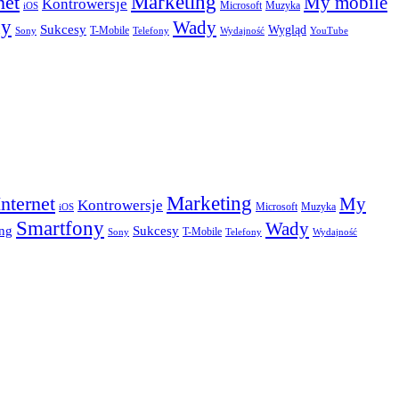
Marketing
net
My mobile
Kontrowersje
Microsoft
Muzyka
iOS
ny
Wady
Sukcesy
Wygląd
T-Mobile
Sony
Telefony
Wydajność
YouTube
Marketing
Internet
My
Kontrowersje
Microsoft
Muzyka
iOS
Smartfony
Wady
Sukcesy
ng
T-Mobile
Sony
Telefony
Wydajność