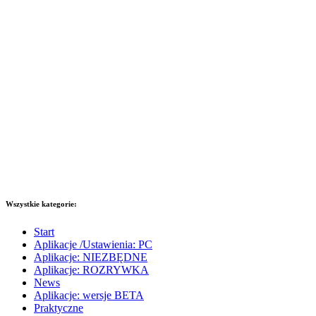
Wszystkie kategorie:
Start
Aplikacje /Ustawienia: PC
Aplikacje: NIEZBĘDNE
Aplikacje: ROZRYWKA
News
Aplikacje: wersje BETA
Praktyczne