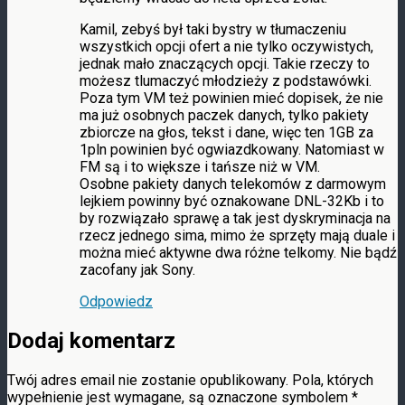
Kamil, zebyś był taki bystry w tłumaczeniu
wszystkich opcji ofert a nie tylko oczywistych,
jednak mało znaczących opcji. Takie rzeczy to
możesz tlumaczyć młodzieży z podstawówki.
Poza tym VM też powinien mieć dopisek, że nie
ma już osobnych paczek danych, tylko pakiety
zbiorcze na głos, tekst i dane, więc ten 1GB za
1pln powinien być ogwiazdkowany. Natomiast w
FM są i to większe i tańsze niż w VM.
Osobne pakiety danych telekomów z darmowym
lejkiem powinny być oznakowane DNL-32Kb i to
by rozwiązało sprawę a tak jest dyskryminacja na
rzecz jednego sima, mimo że sprzęty mają duale i
można mieć aktywne dwa różne telkomy. Nie bądź
zacofany jak Sony.
Odpowiedz
Dodaj komentarz
Twój adres email nie zostanie opublikowany.
Pola, których
wypełnienie jest wymagane, są oznaczone symbolem
*