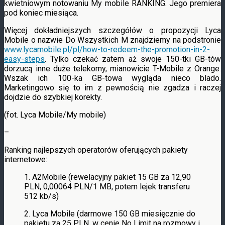
kwietniowym notowaniu My mobile RANKING. Jego premiera
pod koniec miesiąca.
Więcej dokładniejszych szczegółów o propozycji Lyca
Mobile o nazwie Do Wszystkich M znajdziemy na podstronie
www.lycamobile.pl/pl/how-to-redeem-the-promotion-in-2-
easy-steps
. Tylko czekać zatem aż swoje 150-tki GB-tów
dorzucą inne duże telekomy, mianowicie T-Mobile z Orange.
Wszak ich 100-ka GB-towa wygląda nieco blado.
Marketingowo się to im z pewnością nie zgadza i raczej
dojdzie do szybkiej korekty.
(fot. Lyca Mobile/My mobile)
–
Ranking najlepszych operatorów oferujących pakiety
internetowe:
1. A2Mobile (rewelacyjny pakiet 15 GB za 12,90
PLN, 0,00064 PLN/1 MB, potem lejek transferu
512 kb/s)
2. Lyca Mobile (darmowe 150 GB miesięcznie do
pakietu za 25 PLN, w cenie No Limit na rozmowy i