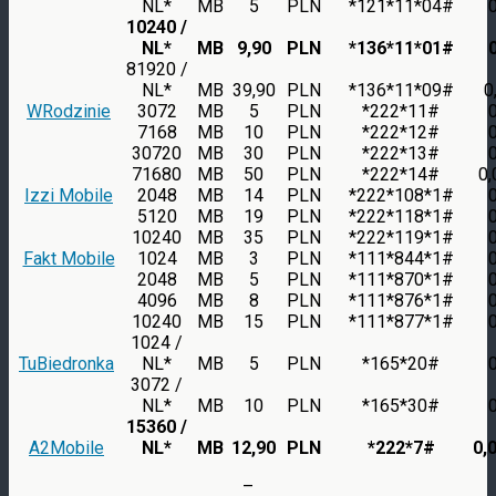
NL*
MB
5
PLN
*121*11*04#
10240 /
NL*
MB
9,90
PLN
*136*11*01#
81920 /
NL*
MB
39,90
PLN
*136*11*09#
0
WRodzinie
3072
MB
5
PLN
*222*11#
7168
MB
10
PLN
*222*12#
30720
MB
30
PLN
*222*13#
71680
MB
50
PLN
*222*14#
0,
Izzi Mobile
2048
MB
14
PLN
*222*108*1#
5120
MB
19
PLN
*222*118*1#
10240
MB
35
PLN
*222*119*1#
Fakt Mobile
1024
MB
3
PLN
*111*844*1#
2048
MB
5
PLN
*111*870*1#
4096
MB
8
PLN
*111*876*1#
10240
MB
15
PLN
*111*877*1#
1024 /
TuBiedronka
NL*
MB
5
PLN
*165*20#
3072 /
NL*
MB
10
PLN
*165*30#
15360 /
A2Mobile
NL*
MB
12,90
PLN
*222*7#
0,
–