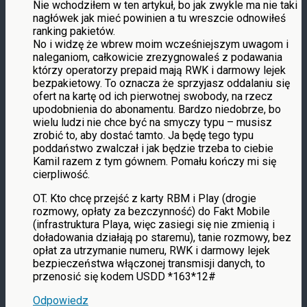
Nie wchodziłem w ten artykuł, bo jak zwykle ma nie taki
nagłówek jak mieć powinien a tu wreszcie odnowiłeś
ranking pakietów.
No i widzę że wbrew moim wcześniejszym uwagom i
naleganiom, całkowicie zrezygnowaleś z podawania
którzy operatorzy prepaid mają RWK i darmowy lejek
bezpakietowy. To oznacza że sprzyjasz oddalaniu się
ofert na kartę od ich pierwotnej swobody, na rzecz
upodobnienia do abonamentu. Bardzo niedobrze, bo
wielu ludzi nie chce być na smyczy typu – musisz
zrobić to, aby dostać tamto. Ja będę tego typu
poddaństwo zwalczał i jak będzie trzeba to ciebie
Kamil razem z tym gównem. Pomału kończy mi się
cierpliwość.
OT. Kto chcę przejść z karty RBM i Play (drogie
rozmowy, opłaty za bezczynność) do Fakt Mobile
(infrastruktura Playa, więc zasiegi się nie zmienią i
doładowania działają po staremu), tanie rozmowy, bez
opłat za utrzymanie numeru, RWK i darmowy lejek
bezpieczeństwa włączonej transmisji danych, to
przenosić się kodem USDD *163*12#
Odpowiedz