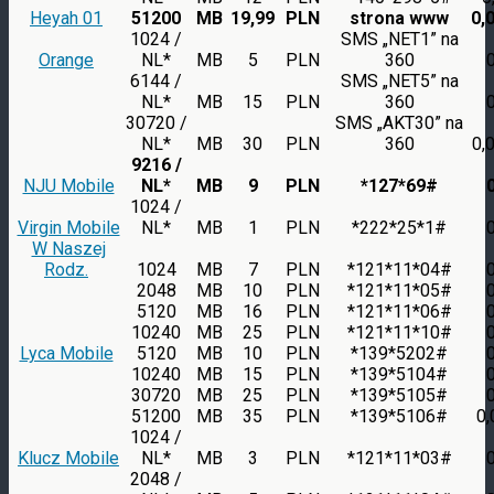
Heyah 01
51200
MB
19,99
PLN
strona www
0,
1024 /
SMS „NET1” na
Orange
NL*
MB
5
PLN
360
6144 /
SMS „NET5” na
NL*
MB
15
PLN
360
30720 /
SMS „AKT30” na
NL*
MB
30
PLN
360
0,
9216 /
NJU Mobile
NL*
MB
9
PLN
*127*69#
1024 /
Virgin Mobile
NL*
MB
1
PLN
*222*25*1#
W Naszej
Rodz.
1024
MB
7
PLN
*121*11*04#
2048
MB
10
PLN
*121*11*05#
5120
MB
16
PLN
*121*11*06#
10240
MB
25
PLN
*121*11*10#
Lyca Mobile
5120
MB
10
PLN
*139*5202#
10240
MB
15
PLN
*139*5104#
30720
MB
25
PLN
*139*5105#
51200
MB
35
PLN
*139*5106#
0,
1024 /
Klucz Mobile
NL*
MB
3
PLN
*121*11*03#
2048 /