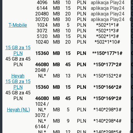
4096
MB
10
PLN
aplikacja Play24
6144
MB
15
PLN
aplikacja Play24
20480
MB
20
PLN
aplikacja Play24
30720
MB
30
PLN
aplikacja Play24
0
T-Mobile
1024
MB
5
PLN
*502*1*1#
3072
MB
10
PLN
*502*1*3#
5120
MB
15
PLN
*502*1*3#
10240
MB
20
PLN
*502*1*10#
15 GB za 15
PLN
15360
MB
15
PLN
**150*177*1#
45 GB za 45
PLN
46080
MB
45
PLN
*150*177*2#
2048 /
Heyah
NL*
MB
13
PLN
*150*152*2#
15 GB za 15
PLN
15360
MB
15
PLN
*150*166*2#
45 GB za 45
PLN
46080
MB
45
PLN
*150*169*2#
1024 /
Heyah (NL)
NL*
MB
5
PLN
*140*298*3#
3072 /
NL*
MB
9
PLN
*140*298*4#
6144 /
NL*
MB
12
PLN
*140*298*5#
0