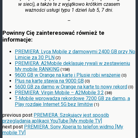
w sieci), a także te z wyjątkowo krótkim czasem
ważności
usługi
typu 1 dzień lub 5, 7 dni.
–
Powinny Cię zainteresować również te
informacje:
PREMIERA: Lyca Mobile z darmowymi 2400 GB przy No
Limicie za 30 PLN
(2)
PREMIERA: A2Mobile deklasuje rywali w zestawieniu
My mobile RANKING
(158)
9600 GB w Orange na kartę i Plusie robi wrażenie
(0)
Plus na kartę stawia na 9000 GB
(0)
5600 GB za darmo w Orange na kartę to nowy rekord
(0)
PREMIERA: Virgin Mobile – A2Mobile 3:2
(38)
T-Mobile wprowadza rekordowe 7200 GB za darmo, a
Play rozdaje Internet 5G bez limitów
(1)
previous post
PREMIERA: Szokujący jest sposób
przeglądania aplikacji YouTube [My mobile TV]
next post
PREMIERA: Sony Xperia to telefon widmo [My
mobile TV]