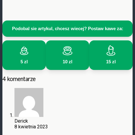
Podobal sie artykul, chcesz wiecej? Postaw kawe za:
5 zl
10 zl
15 zl
4 komentarze
Derick
8 kwietnia 2023