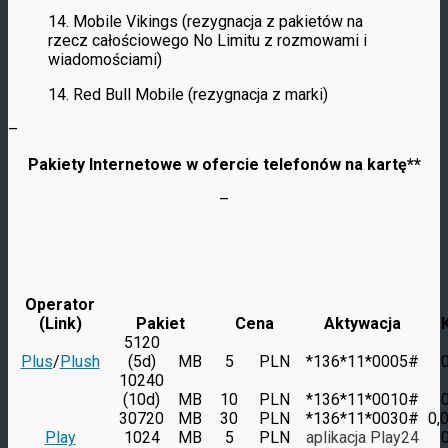
14. Mobile Vikings (rezygnacja z pakietów na
rzecz całościowego No Limitu z rozmowami i
wiadomościami)
14. Red Bull Mobile (rezygnacja z marki)
–
Pakiety Internetowe w ofercie telefonów na kartę*
*
–
Operator
(Link)
Pakiet
Cena
Aktywacja
5120
Plus
/
Plush
(5d)
MB
5
PLN
*136*11*0005#
10240
(10d)
MB
10
PLN
*136*11*0010#
30720
MB
30
PLN
*136*11*0030#
0,
Play
1024
MB
5
PLN
aplikacja Play24