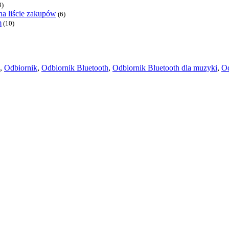
3)
a liście zakupów
(6)
m
(10)
,
Odbiornik
,
Odbiornik Bluetooth
,
Odbiornik Bluetooth dla muzyki
,
Od