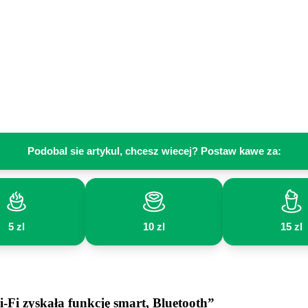
Podobal sie artykul, chcesz wiecej? Postaw kawe za:
5 zl
10 zl
15 zl
Fi zyskała funkcję smart, Bluetooth”