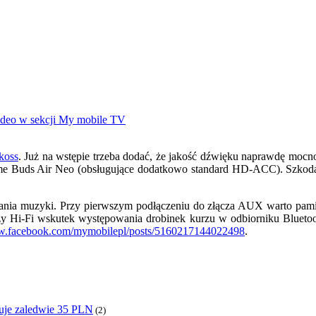
koss
. Już na wstępie trzeba dodać, że jakość dźwięku naprawdę moc
me Buds Air Neo (obsługujące dodatkowo standard HD-ACC). Szkoda t
ania muzyki. Przy pierwszym podłączeniu do złącza AUX warto pami
eży Hi-Fi wskutek występowania drobinek kurzu w odbiorniku Blueto
.facebook.com/mymobilepl/posts/5160217144022498
.
uje zaledwie 35 PLN
(2)