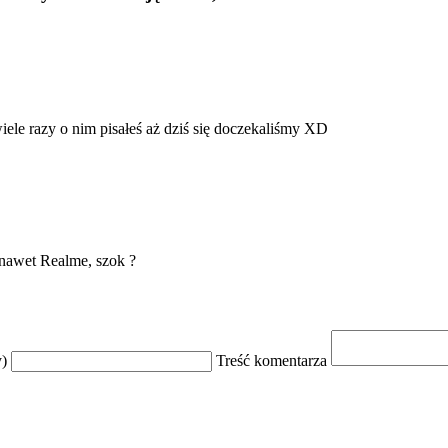
iele razy o nim pisałeś aż dziś się doczekaliśmy XD
 nawet Realme, szok ?
y)
Treść komentarza