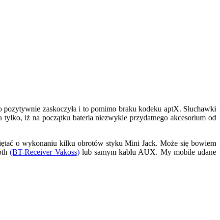
no pozytywnie zaskoczyła i to pomimo braku kodeku aptX. Słuchawki
ylko, iż na początku bateria niezwykle przydatnego akcesorium od
ętać o wykonaniu kilku obrotów styku Mini Jack. Może się bowiem
oth
(BT-Receiver Vakoss)
lub samym kablu AUX. My mobile udane