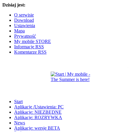
Dzisiaj jest:
O serwisie
Download
Ustawienia
Mapa
Prywatność
My mobile STORE
Informacje RSS
Komentarze RSS
Start
Aplikacje /Ustawienia: PC
Aplikacje: NIEZBĘDNE
Aplikacje: ROZRYWKA
News
Aplikacje: wersje BETA