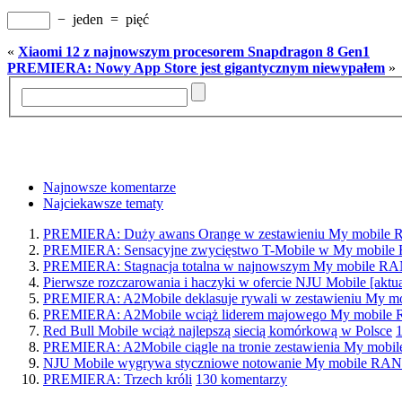
−
jeden
=
pięć
«
Xiaomi 12 z najnowszym procesorem Snapdragon 8 Gen1
PREMIERA: Nowy App Store jest gigantycznym niewypałem
»
Najnowsze komentarze
Najciekawsze tematy
PREMIERA: Duży awans Orange w zestawieniu My mobil
PREMIERA: Sensacyjne zwycięstwo T-Mobile w My mobi
PREMIERA: Stagnacja totalna w najnowszym My mobile 
Pierwsze rozczarowania i haczyki w ofercie NJU Mobile [aktua
PREMIERA: A2Mobile deklasuje rywali w zestawieniu My
PREMIERA: A2Mobile wciąż liderem majowego My mobil
Red Bull Mobile wciąż najlepszą siecią komórkową w Polsce
PREMIERA: A2Mobile ciągle na tronie zestawienia My mo
NJU Mobile wygrywa styczniowe notowanie My mobile R
PREMIERA: Trzech króli
130 komentarzy