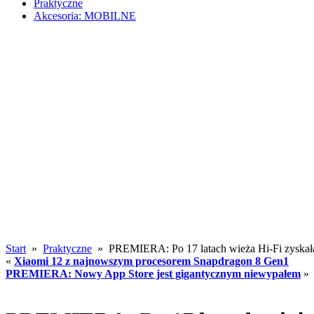
Praktyczne
Akcesoria: MOBILNE
Start
»
Praktyczne
» PREMIERA: Po 17 latach wieża Hi-Fi zyskała 
«
Xiaomi 12 z najnowszym procesorem Snapdragon 8 Gen1
PREMIERA: Nowy App Store jest gigantycznym niewypałem
»