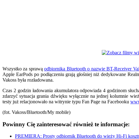
Wszystko za sprawą
odbiornika Bluetooth o nazwie BT-Receiver Va
Apple EarPods po podłączeniu grają głośniej niż dedykowane Real
Vakoss była rozładowana.
Czas 2 godzin ładowania akumulatora odpowiada 4 godzinom słuch
zdarzyć sytuacja grania dźwięku wyłącznie na jednej kolumnie wi
testy już relacjonowało na witrynie typu Fan Page na Facebooku
www
(fot. Vakoss/Bluetooth/My mobile)
Powinny Cię zainteresować również te informacje:
PREMIERA: Prosty odbiornik Bluetooth do wieży Hi-Fi koszt