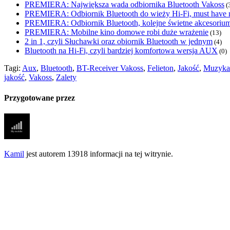
PREMIERA: Największa wada odbiornika Bluetooth Vakoss
(
PREMIERA: Odbiornik Bluetooth do wieży Hi-Fi, must have n
PREMIERA: Odbiornik Bluetooth, kolejne świetne akcesoriu
PREMIERA: Mobilne kino domowe robi duże wrażenie
(13)
2 in 1, czyli Słuchawki oraz obiornik Bluetooth w jednym
(4)
Bluetooth na Hi-Fi, czyli bardziej komfortowa wersja AUX
(0)
Tagi:
Aux
,
Bluetooth
,
BT-Receiver Vakoss
,
Felieton
,
Jakość
,
Muzyka
jakość
,
Vakoss
,
Zalety
Przygotowane przez
Kamil
jest autorem 13918 informacji na tej witrynie.