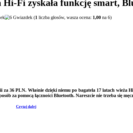
Hi-Fi zyskała funkcję smart, Bl
(
1
liczba głosów, wasza ocena:
1,00
na 6)
gii za 36 PLN. Właśnie dzięki niemu po bagatela 17 latach wieża H
sposób
za pomocą łączności Bluetooth. Nareszcie nie trzeba się mę
Czytaj dalej