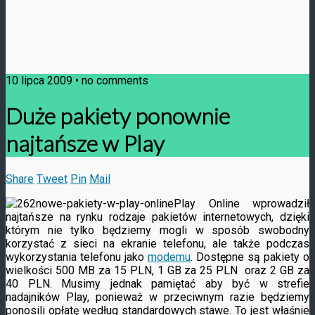
10 lipca 2009 • no comments
Duże pakiety ponownie
najtańsze w Play
Share
Tweet
Pin
Mail
Play Online wprowadził
najtańsze na rynku rodzaje pakietów internetowych, dzięki
którym nie tylko będziemy mogli w sposób swobodny
korzystać z sieci na ekranie telefonu, ale także podczas
wykorzystania telefonu jako
modemu
. Dostępne są pakiety o
wielkości 500 MB za 15 PLN, 1 GB za 25 PLN oraz 2 GB za
40 PLN. Musimy
jednak pamiętać aby być w strefie
nadajników Play, ponieważ w przeciwnym razie będziemy
ponosili opłatę według standardowych stawe. To jest właśnie