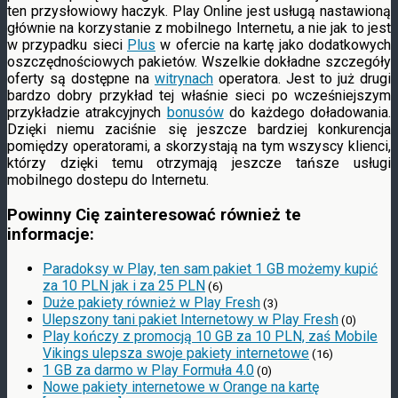
ten przysłowiowy haczyk. Play Online jest usługą nastawioną
głównie na korzystanie z mobilnego Internetu, a nie jak to jest
w przypadku sieci
Plus
w ofercie na kartę jako dodatkowych
oszczędnościowych pakietów. Wszelkie dokładne szczegóły
oferty są dostępne na
witrynach
operatora. Jest to już drugi
bardzo dobry przykład tej właśnie sieci po wcześniejszym
przykładzie atrakcyjnych
bonusów
do każdego doładowania.
Dzięki niemu zaciśnie się jeszcze bardziej konkurencja
pomiędzy operatorami, a skorzystają na tym wszyscy klienci,
którzy dzięki temu otrzymają jeszcze tańsze usługi
mobilnego dostepu do Internetu.
Powinny Cię zainteresować również te
informacje:
Paradoksy w Play, ten sam pakiet 1 GB możemy kupić
za 10 PLN jak i za 25 PLN
(6)
Duże pakiety również w Play Fresh
(3)
Ulepszony tani pakiet Internetowy w Play Fresh
(0)
Play kończy z promocją 10 GB za 10 PLN, zaś Mobile
Vikings ulepsza swoje pakiety internetowe
(16)
1 GB za darmo w Play Formuła 4.0
(0)
Nowe pakiety internetowe w Orange na kartę