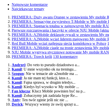
Najnowsze komentarze
Najciekawsze tematy
PREMIERA: Duży awans Orange w zestawieniu My mobil
PREMIERA: Sensacyjne zwycięstwo T-Mobile w My mobi
PREMIERA: Stagnacja totalna w najnowszym My mobile 
Pierwsze rozczarowania i haczyki w ofercie NJU Mobile [aktua
PREMIERA: A2Mobile deklasuje rywali w zestawieniu My
PREMIERA: A2Mobile wciąż liderem majowego My mobil
Red Bull Mobile wciąż najlepszą siecią komórkową w Polsce
PREMIERA: A2Mobile ciągle na tronie zestawienia My mo
NJU Mobile wygrywa styczniowe notowanie My mobile R
PREMIERA: Trzech króli
130 komentarzy
Andrzej
: Do veto to pseudo dziadostwo a...
Kamil
: U mnie wszystko ok na treningu...
Szogun
: Nie w temacie ale a2mobile ma ...
Kamil
: Ja nie mam tej funkcji, ktos z...
Kamil
: Fajna sprawa, w drugim teledys...
Kamil
: Kiedys byl wysoko w My mobile ...
Fan klucza
: Klucz Mobile powinien być na p...
Kamil
: Zobaczymy jak zadziala hype Re...
Anty
: Ten twór zginie jeśli nic nie ...
Derick
: Wszyscy wiemy że swój sprzęt u...