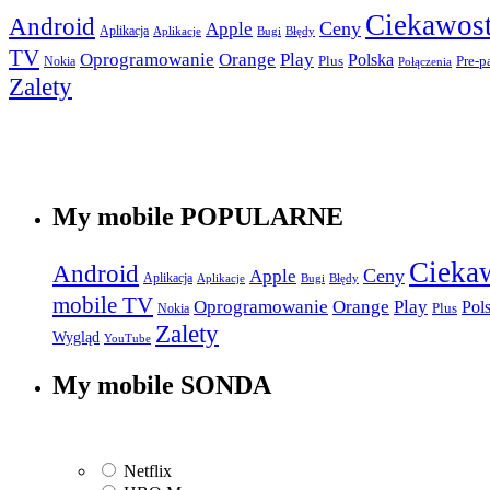
Ciekawost
Android
Apple
Ceny
Aplikacja
Aplikacje
Bugi
Błędy
TV
Play
Oprogramowanie
Orange
Polska
Plus
Nokia
Pre-p
Połączenia
Zalety
My mobile POPULARNE
Cieka
Android
Apple
Ceny
Aplikacja
Aplikacje
Bugi
Błędy
mobile TV
Play
Oprogramowanie
Orange
Pol
Plus
Nokia
Zalety
Wygląd
YouTube
My mobile SONDA
Netflix