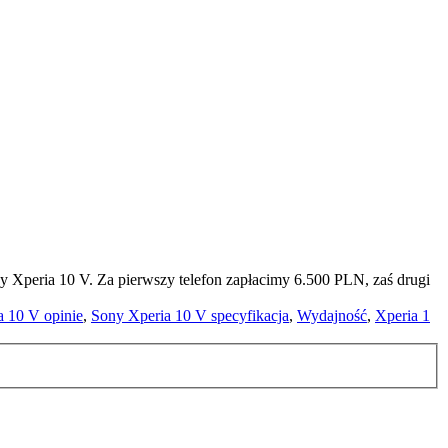
 Xperia 10 V. Za pierwszy telefon zapłacimy 6.500 PLN, zaś drugi
a 10 V opinie
,
Sony Xperia 10 V specyfikacja
,
Wydajność
,
Xperia 1