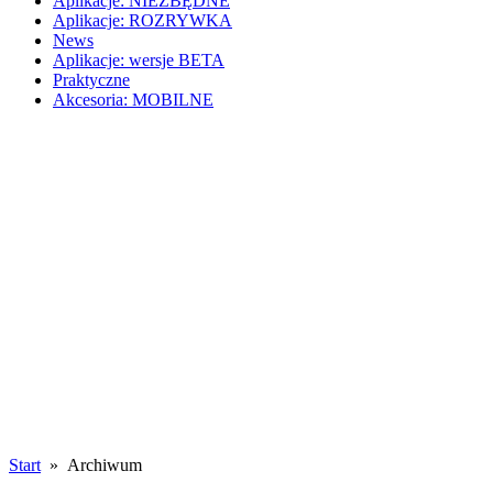
Aplikacje: NIEZBĘDNE
Aplikacje: ROZRYWKA
News
Aplikacje: wersje BETA
Praktyczne
Akcesoria: MOBILNE
Start
» Archiwum