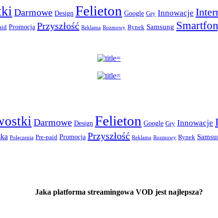
Felieton
ki
Inter
Darmowe
Innowacje
Design
Google
Gry
Smartfo
Przyszłość
Promocja
Samsung
aid
Rynek
Reklama
Rozmowy
Felieton
wostki
Darmowe
Innowacje
Design
Google
Gry
Przyszłość
ska
Promocja
Samsu
Pre-paid
Rynek
Połączenia
Reklama
Rozmowy
Jaka platforma streamingowa VOD jest najlepsza?