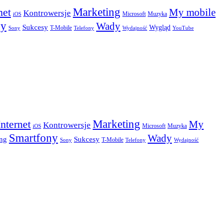
Marketing
net
My mobile
Kontrowersje
Microsoft
Muzyka
iOS
ny
Wady
Sukcesy
Wygląd
T-Mobile
Sony
Telefony
Wydajność
YouTube
Marketing
Internet
My
Kontrowersje
Microsoft
Muzyka
iOS
Smartfony
Wady
Sukcesy
ng
T-Mobile
Sony
Telefony
Wydajność