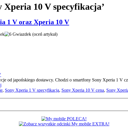
 Xperia 10 V specyfikacja’
ia 1 V oraz Xperia 10 V
(oceń artykuł)
je od japońskiego dostawcy. Chodzi o smartfony Sony Xperia 1 V czy
j
ie
,
Sony Xperia 1 V specyfikacja
,
Sony Xperia 10 V cena
,
Sony Xperi