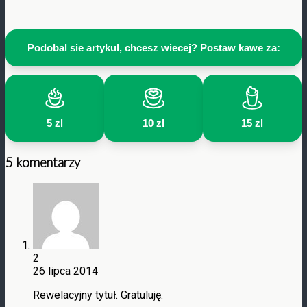
Podobal sie artykul, chcesz wiecej? Postaw kawe za:
5 zl
10 zl
15 zl
5 komentarzy
2
26 lipca 2014
Rewelacyjny tytuł. Gratuluję.