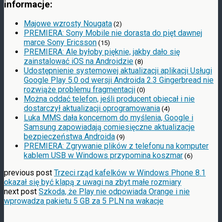
informacje:
Majowe wzrosty Nougata
(2)
PREMIERA: Sony Mobile nie dorasta do pięt dawnej
marce Sony Ericsson
(15)
PREMIERA: Ale byłoby pięknie, jakby dało się
zainstalować iOS na Androidzie
(8)
Udostępnienie systemowej aktualizacji aplikacji Usługi
Google Play 5.0 od wersji Androida 2.3 Gingerbread nie
rozwiąże problemu fragmentacji
(0)
Można oddać telefon, jeśli producent obiecał i nie
dostarczył aktualizacji oprogramowania
(4)
Luka MMS dała koncernom do myślenia, Google i
Samsung zapowiadają comiesięczne aktualizacje
bezpieczeństwa Androida
(9)
PREMIERA: Zgrywanie plików z telefonu na komputer
kablem USB w Windows przypomina koszmar
(6)
previous post
Trzeci rząd kafelków w Windows Phone 8.1
okazał się być klapą z uwagi na zbyt małe rozmiary
next post
Szkoda, że Play nie odpowiada Orange i nie
wprowadza pakietu 5 GB za 5 PLN na wakacje