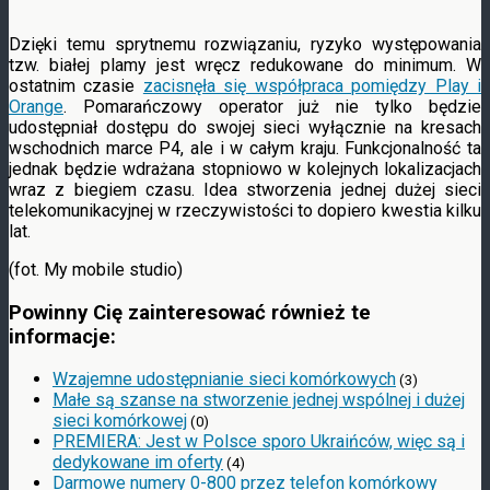
Dzięki temu sprytnemu rozwiązaniu, ryzyko występowania
tzw. białej plamy jest wręcz redukowane do minimum. W
ostatnim czasie
zacisnęła się współpraca pomiędzy Play i
Orange
. Pomarańczowy operator już nie tylko będzie
udostępniał dostępu do swojej sieci wyłącznie na kresach
wschodnich marce P4, ale i w całym kraju. Funkcjonalność ta
jednak będzie wdrażana stopniowo w kolejnych lokalizacjach
wraz z biegiem czasu. Idea stworzenia jednej dużej sieci
telekomunikacyjnej w rzeczywistości to dopiero kwestia kilku
lat.
(fot. My mobile studio)
Powinny Cię zainteresować również te
informacje:
Wzajemne udostępnianie sieci komórkowych
(3)
Małe są szanse na stworzenie jednej wspólnej i dużej
sieci komórkowej
(0)
PREMIERA: Jest w Polsce sporo Ukraińców, więc są i
dedykowane im oferty
(4)
Darmowe numery 0-800 przez telefon komórkowy