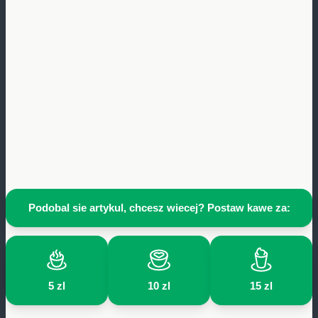
Podobal sie artykul, chcesz wiecej? Postaw kawe za:
5 zl
10 zl
15 zl