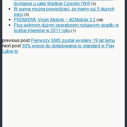
dostępne u całej Wielkiej Czwórki (W4)
(3)
W sumie można powiedzieć, że mamy już 5 dużych
sieci
(5)
PREMIERA: Virgin Mobile – A2Mobile 3:2
(38)
Plus jedynym dużym operatorem notującym spadki w
liczbie klientów w 2011 roku
(1)
previous post
Pierwszy SMS został wysłany 19 lat temu
next post
30% więcej do doładowania to standard w Play
Lubię to